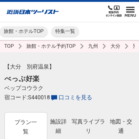
旅館・ホテルTOP
特集一覧
TOP
旅館・ホテル予約TOP
九州
大分
別
【大分 別府温泉】
べっぷ好楽
ベップコウラク
宿コード:S440018
口コミを見る
施設詳
写真ライブラ
地図・交
プラン一
細
リ
通
覧