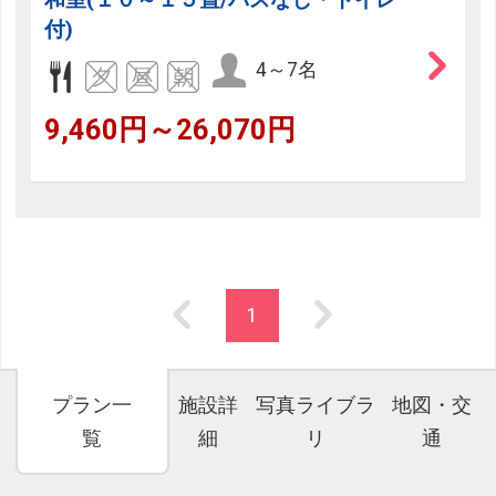
付)
4～7名
9,460円～26,070円
1
プラン一
施設詳
写真ライブラ
地図・交
覧
細
リ
通