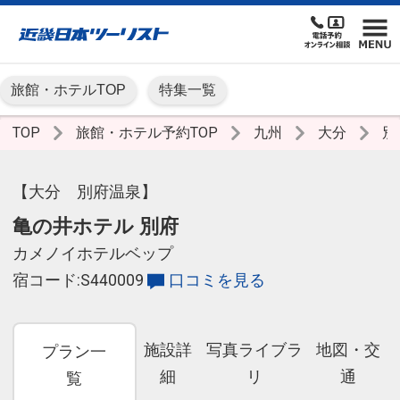
旅館・ホテルTOP
特集一覧
TOP
旅館・ホテル予約TOP
九州
大分
別
【大分 別府温泉】
亀の井ホテル 別府
カメノイホテルベップ
宿コード:S440009
口コミを見る
施設詳
写真ライブラ
地図・交
プラン一
細
リ
通
覧