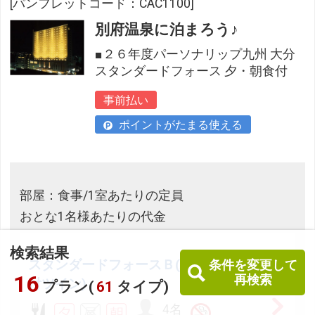
[パンフレットコード：CAC1100]
別府温泉に泊まろう♪
■２６年度パーソナリップ九州 大分
スタンダードフォース 夕・朝食付
事前払い
ポイントがたまる使える
部屋：食事/1室あたりの定員
おとな1名様あたりの代金
検索結果
スタンダードフォースＢ(バス・トイレ
条件を変更して
16
再検索
付ツイン)
プラン(
61
タイプ)
4名