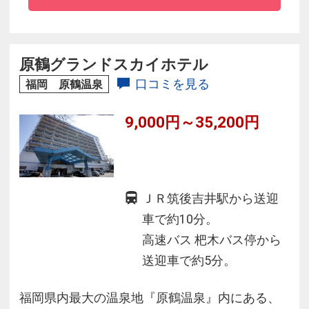
ＪＲ筑後船小屋駅よりタクシー20分、西鉄柳川
駅より徒歩１２分。みやま柳川ＩＣより車で２
原鶴グランドスカイホテル
０分とアクセス抜群！
口コミを見る
福岡 原鶴温泉
9,000円～35,200円
ＪＲ筑後吉井駅から送迎
車で約10分。
高速バス 杷木バス停から
送迎車で約5分。
福岡県内最大の温泉地『原鶴温泉』内にある、