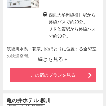
西鉄大牟田線柳川駅から
路線バスで約20分。
ＪＲ佐賀駅から路線バス
で約30分。
筑後川水系・花宗川のほとりに位置する全62室
の快適空間。
続きを見る
大川リバーサイドホテルがご提供するのは、た
とえ1泊のご滞在でも、マイホームで
この宿のプランを見る
過ごすようにリラックスできるサービスと空
間。
ご出張や、ご家族やお友だちとのご旅行など、
ビジネスにもプライベートにも
亀の井ホテル 柳川
ご活用いただけます。