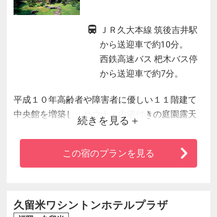
ＪＲ久大本線 筑後吉井駅
から送迎車で約10分。
西鉄高速バス 杷木バス停
から送迎車で約7分。
平成１０年高齢者や障害者に優しい１１階建て
中央館を増築し、サウナ・内湯付きの庭園露天
続きを見る
風呂を新設しました。中央館はプライバシーが
保てる広々とした和洋室で、筑後川が一望でき
この宿のプランを見る
ます。温泉は非常になめらかなアルカリ性単純
泉で色白になる「美人の湯」として女性に大人
気です。新しいホテル風旅館で、時の流れをお
楽しみ下さい。
久留米ワシントンホテルプラザ