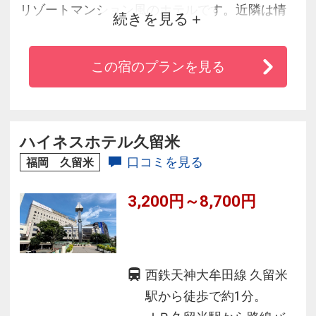
リゾートマンション風のホテルです。近隣は情
続きを見る
緒豊かな自然に囲まれ、四季折々の花やフルー
ツを楽しむことができます。原鶴温泉は、アル
この宿のプランを見る
カリ性単純温泉及び硫黄泉という２つの泉質を
持つが故に、『ダブル美肌の湯』と呼ばれてい
ます。
ハイネスホテル久留米
口コミを見る
福岡 久留米
3,200円～8,700円
西鉄天神大牟田線 久留米
駅から徒歩で約1分。