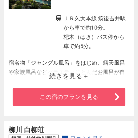
ＪＲ久大本線 筑後吉井駅
から車で約10分。
杷木（はき）バス停から
車で約5分。
宿名物「ジャングル風呂」をはじめ、露天風呂
や家族風呂などバラエティにとんだお風呂が自
続きを見る
慢。
また筑後川の肥沃な土地からできた豊富な農産
この宿のプランを見る
物も盛り込み、手作りにこだわった料理も好評
です！
柳川 白柳荘