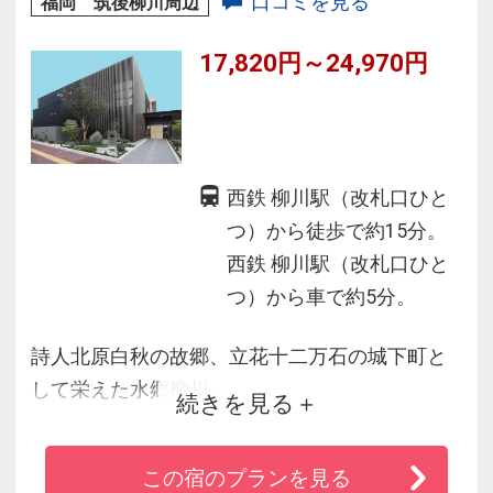
口コミを見る
福岡 筑後柳川周辺
17,820円～24,970円
西鉄 柳川駅（改札口ひと
つ）から徒歩で約15分。
西鉄 柳川駅（改札口ひと
つ）から車で約5分。
詩人北原白秋の故郷、立花十二万石の城下町と
して栄えた水郷柳川。
続きを見る
全てのお部屋からは四季おりおりの美しさが楽
この宿のプランを見る
しめる大庭園がながめられます。