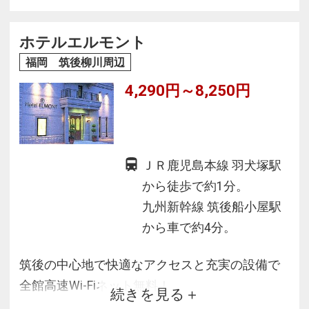
ホテルエルモント
福岡 筑後柳川周辺
4,290円～8,250円
ＪＲ鹿児島本線 羽犬塚駅
から徒歩で約1分。
九州新幹線 筑後船小屋駅
から車で約4分。
筑後の中心地で快適なアクセスと充実の設備で
全館高速Wi-Fiネット無料！
続きを見る
客室空気清浄機付き個別空調できれいな空気を