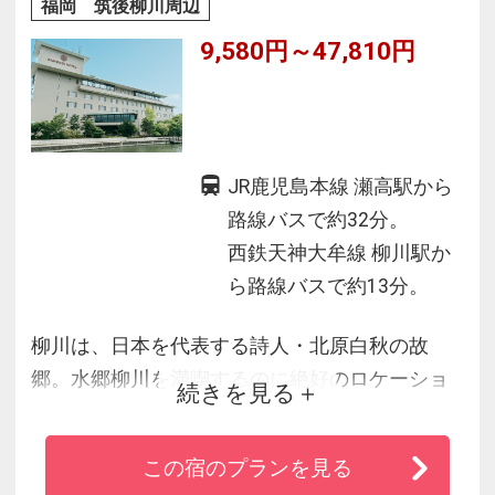
福岡 筑後柳川周辺
又、柳川市や大牟田市・佐賀市へも好アクセ
9,580円～47,810円
ス！！
JR鹿児島本線 瀬高駅から
路線バスで約32分。
西鉄天神大牟線 柳川駅か
ら路線バスで約13分。
柳川は、日本を代表する詩人・北原白秋の故
郷。水郷柳川を満喫するのに絶好のロケーショ
続きを見る
ンにある宿の展望大浴場からは、柳川の町が一
望できます。城下町として栄えた柳川の町並み
この宿のプランを見る
散策や川下り（お堀めぐり）を満喫した後は、