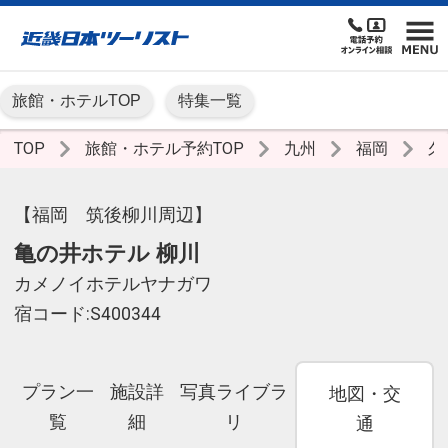
旅館・ホテルTOP
特集一覧
TOP
旅館・ホテル予約TOP
九州
福岡
久
【福岡 筑後柳川周辺】
亀の井ホテル 柳川
カメノイホテルヤナガワ
宿コード:S400344
プラン一
施設詳
写真ライブラ
地図・交
覧
細
リ
通