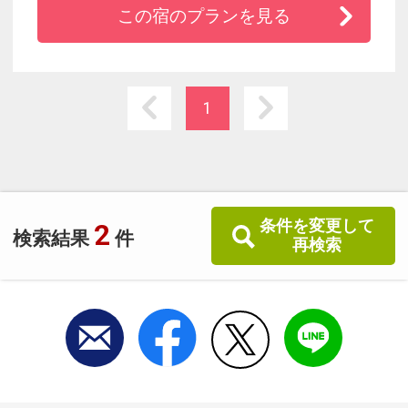
この宿のプランを見る
ューアル完了
・全客室Wi-Fi無料
・こだわり抜いた食材を使用した朝食は大好
評！
1
・瀬戸内海で獲れた新鮮な魚介類をふんだんに
使ったお料理をお楽しみください
・露天風呂から望む瀬戸内海は景色は必見で
す！
条件を変更して
2
検索結果
件
再検索