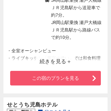
JR岡山駅乗換 瀬戸大橋線
ＪＲ児島駅から送迎車で
約7分。
JR岡山駅乗換 瀬戸大橋線
ＪＲ児島駅から路線バス
で約10分。
・全室オーシャンビュー
・ライブキッチン「竜宮の遣い」では和食料理
続きを見る
人ができたてのお料理をご用意！
・瀬戸内の新鮮な海山の幸で舌鼓み♪旬の魚介創
この宿のプランを見る
作料理をスモールポーションにて！
・館内無料WI-FI
せとうち児島ホテル