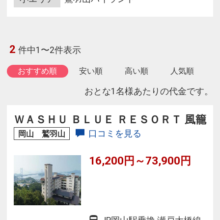
2
件中1〜2件表示
おすすめ順
安い順
高い順
人気順
おとな1名様あたりの代金です。
ＷＡＳＨＵ ＢＬＵＥ ＲＥＳＯＲＴ 風籠
口コミを見る
岡山 鷲羽山
16,200円～73,900円