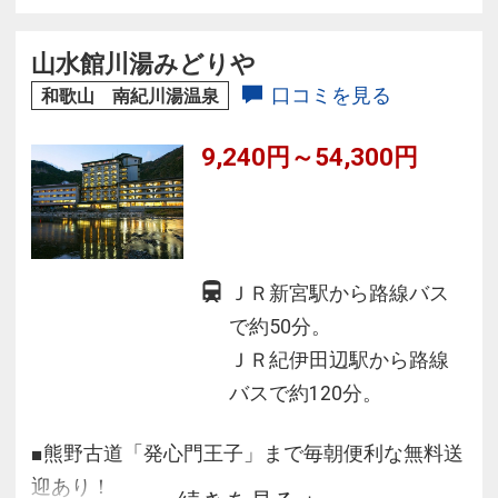
生けてあります。※河原の露天風呂、仙人風呂
は、増水、荒天時ご利用頂けないことがござい
山水館川湯みどりや
ます。
口コミを見る
和歌山 南紀川湯温泉
9,240円～54,300円
ＪＲ新宮駅から路線バス
で約50分。
ＪＲ紀伊田辺駅から路線
バスで約120分。
■熊野古道「発心門王子」まで毎朝便利な無料送
迎あり！