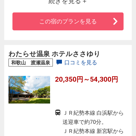
続きを見る
■世界遺産『紀伊山地の霊場と参詣道』の中心地
熊野の大自然を堪能できる宿
この宿のプランを見る
■内湯から外に出れば清流『大塔川』その横には
開放的な絶景混浴露天風呂♪
■地元産の食材にこだわった食事
～夕食は会席料理とハーフバイキングスタイル
わたらせ温泉 ホテルささゆり
の2つをご用意～
口コミを見る
和歌山 渡瀬温泉
■ハーフバイキングでは鮎の塩焼きも食べ放題♪
20,350円～54,300円
ＪＲ紀勢本線 白浜駅から
送迎車で約70分。
ＪＲ紀勢本線 新宮駅から