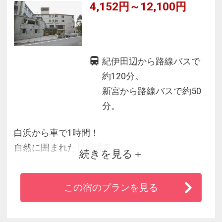
4,152円～12,100円
紀伊田辺から路線バスで
約120分。
新宮から路線バスで約50
分。
白浜から車で1時間！
自然に囲まれた川湯温泉
続きを見る
熊野本宮大社へも車で約５分！
どのお部屋もお得な料金設定で、観光、ビジネ
この宿のプランを見る
スに最適です。
お１人様でも団体様でも宿泊できます。お支払