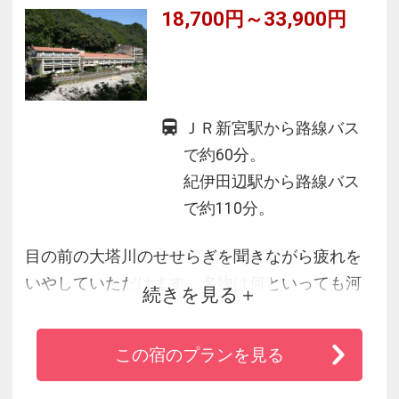
18,700円～33,900円
ＪＲ新宮駅から路線バス
で約60分。
紀伊田辺駅から路線バス
で約110分。
目の前の大塔川のせせらぎを聞きながら疲れを
いやしていただけます。名物は何といっても河
続きを見る
原に湧く露天風呂です。冬場は川をせき止めて
できた仙人風呂も楽しめます。料理は山菜、海
この宿のプランを見る
の幸など熊野の恵みを生かした会席料理をご賞
味いただけます。館内には四季折々の野の花を