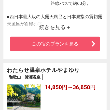
路線バスで約60分。
■西日本最大級の大露天風呂と日本屈指の貸切露
天風呂が自慢の宿
続きを見る
■ＪＲ白浜駅から無料送迎バスあり。【お迎え
13：00／お送り 10：30】※前日までに要予約！
この宿のプランを見る
【工事のお知らせ】
露天風呂内において湯量確保のため掘削工事を
実施し、男湯露天風呂の三か所が使用不可とな
ります。
わたらせ温泉ホテルやまゆり
また、他箇所への立入制限など、お願いする場
和歌山 渡瀬温泉
合がございます。
14,850円～36,850円