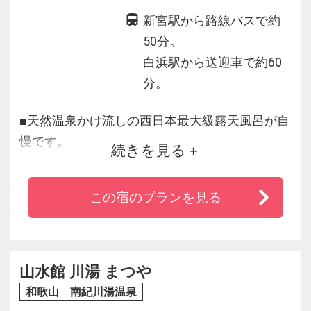
新宮駅から路線バスで約
50分。
白浜駅から送迎車で約60
分。
■天然温泉かけ流しの西日本最大級露天風呂が自
慢です。
続きを見る
■ＪＲ白浜駅から無料送迎バスあり。【お迎え
13：00／お送り 10：30】※前日まで要予約
この宿のプランを見る
【工事のお知らせ】
露天風呂内において湯量確保のため掘削工事を
実施し、男湯露天風呂の三か所が使用不可とな
ります。
山水館 川湯 まつや
また、他箇所への立入制限など、お願いする場
和歌山 南紀川湯温泉
合がございます。