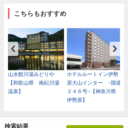
こちらもおすすめ
石
山水館川湯みどりや
ホテルルートイン伊勢
【和歌山県 南紀川湯
原大山インター −国道
温泉】
２４６号−【神奈川県
伊勢原】
検索結果