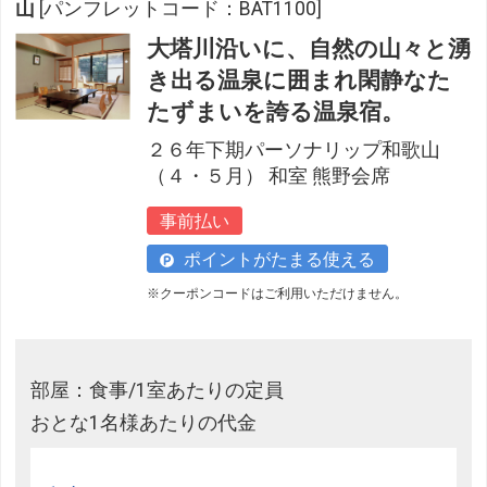
山
[パンフレットコード：BAT1100]
大塔川沿いに、自然の山々と湧
き出る温泉に囲まれ閑静なた
たずまいを誇る温泉宿。
２６年下期パーソナリップ和歌山
（４・５月） 和室 熊野会席
事前払い
ポイントがたまる使える
※クーポンコードはご利用いただけません。
部屋：食事/1室あたりの定員
おとな1名様あたりの代金