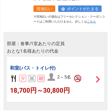
現地払い
ポイントがたまる
※現地払いの場合はフリーセレクション・クーポンコ
ードはご利用いただけません。詳しくは
こちら
部屋：食事/1室あたりの定員
フリーセレクション・クーポンコードのご利用につ
おとな1名様あたりの代金
いて
フリーセレクションをご利用いただけない商品
和室(バス・トイレ付)
JR回数券類、ギフト券、外国通貨、直接契約型宿泊プラン、土
2～5名
産品、旅行積立商品、当社が指定した商品が利用できません。
18,700円～30,800円
フリーセレクション・クーポンコードをご利用いただけな
い商品
旅館・ホテルなど宿泊施設での現地支払いにはご利用いただけま
せん。