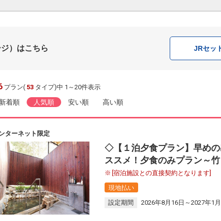
ージ）はこちら
JR
セッ
6
プラン(
53
タイプ)中 1～20件表示
新着順
人気順
安い順
高い順
ンターネット限定
◇【１泊夕食プラン】早めの
ススメ！夕食のみプラン～竹
[宿泊施設との直接契約となります]
現地払い
設定期間
2026年8月16日～2027年1月