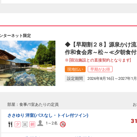
ンターネット限定
◆【早期割２８】源泉かけ流
作和食会席～松～≪夕朝食付
[宿泊施設との直接契約となります]
現地払い
早期がお得
設定期間
2026年8月16日～2027年1月
部屋：食事/1室あたりの定員
お
ささゆり 洋室(バスなし・トイレ付ツイン)
3
1～2名