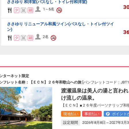
ささゆり 和洋室(バスなし・トイレ付和洋室)
3
1～6名
ささゆり リニューアル和風ツイン(バスなし・トイレ付ツイ
ン)
3
2名
ンターネット限定
ンフレット名称：【ＥＣＮ】２６年和歌山への旅
[パンフレットコード：JBT17
渡瀬温泉は美人の湯と言われ
け流しの温泉。
【ＥＣＮ】■２６年度パーソナリップ和歌
現地払い
事前払い
ポイント
設定期間
2026年8月8日～2027年3月