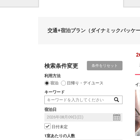
交通+宿泊プラン
（ダイナミックパッケ
2
検索条件変更
条件をリセット
利用方法
宿泊
日帰り・デイユース
イ
キーワード
宿泊日
日付未定
1室あたりの人数