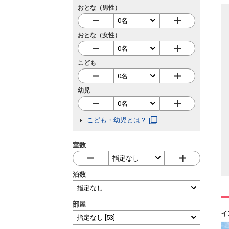
おとな（男性）
おとな（女性）
こども
幼児
こども・幼児とは？
室数
泊数
部屋
イ