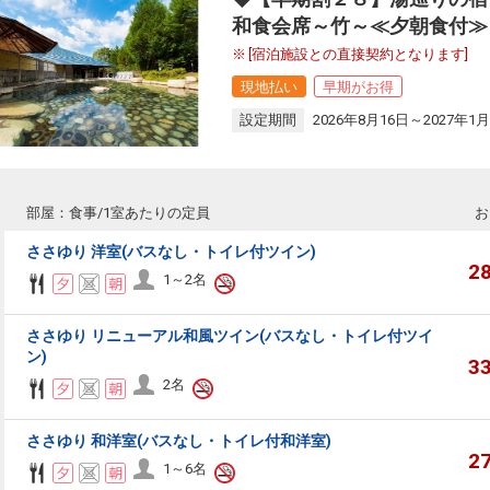
和食会席～竹～≪夕朝食付≫
[宿泊施設との直接契約となります]
現地払い
早期がお得
設定期間
2026年8月16日～2027年1月
部屋：食事/1室あたりの定員
お
ささゆり 洋室(バスなし・トイレ付ツイン)
2
1～2名
ささゆり リニューアル和風ツイン(バスなし・トイレ付ツイ
ン)
3
2名
ささゆり 和洋室(バスなし・トイレ付和洋室)
2
1～6名