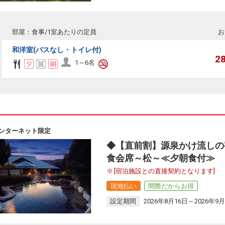
部屋：食事/1室あたりの定員
お
和洋室(バスなし・トイレ付)
2
1～6名
ンターネット限定
◆【直前割】源泉かけ流しの
食会席～松～≪夕朝食付≫
[宿泊施設との直接契約となります]
現地払い
間際だからお得
設定期間
2026年8月16日～2026年9