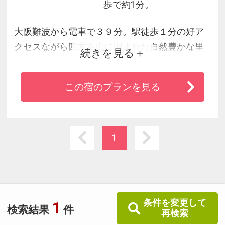
歩で約1分。
大阪難波から電車で３９分。駅徒歩１分の好ア
クセスながら四方を山に囲まれた自然豊かな里
続きを見る
山に立つ源泉の一軒宿。三千坪の敷地にわずか
14室築百年を超える木造数寄屋造の本館は東京
この宿のプランを見る
駅と同じ辰野金吾設計で国の有形登録文化財。
日本庭園では春は桜、夏は蓮、秋は紅葉と四季
折々の花を楽しめる。他の物旬の物を生かした
日本料理が自慢。都会の喧騒を離れ寛ぎと癒し
1
の時間を過ごして下さい
条件を変更して
1
検索結果
件
再検索