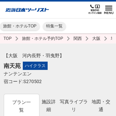
旅館・ホテルTOP
特集一覧
TOP
旅館・ホテル予約TOP
関西
大阪
堺
【大阪 河内長野・羽曳野】
南天苑
ハイクラス
ナンテンエン
宿コード:S270502
施設詳
写真ライブラ
地図・交
プラン一
細
リ
通
覧