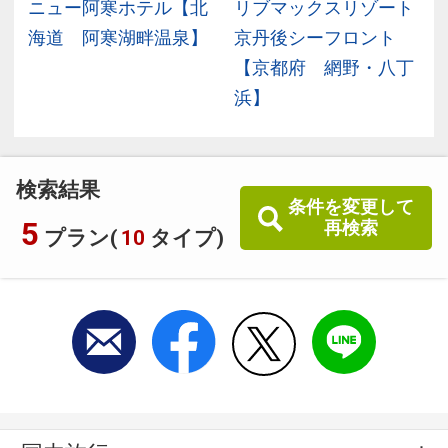
銀
ニュー阿寒ホテル【北
リブマックスリゾート
温
海道 阿寒湖畔温泉】
京丹後シーフロント
【京都府 網野・八丁
浜】
検索結果
条件を変更して
5
再検索
プラン(
10
タイプ)