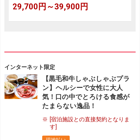
29,700円～39,900円
フリーセレクション・クーポンコードをご利用いただけな
い商品
旅館・ホテルなど宿泊施設での現地支払いにはご利用いただけま
せん。
閉じる
インターネット限定
【黒毛和牛しゃぶしゃぶプラ
ン】ヘルシーで女性に大人
気！口の中でとろける食感が
たまらない逸品！
[宿泊施設との直接契約となりま
す]
現地払い