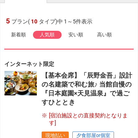
5
プラン(
10
タイプ)中 1～5件表示
新着順
人気順
安い順
高い順
インターネット限定
【基本会席】「辰野金吾」設計
の名建築で和む旅♪ 当館自慢の
『日本庭園×天見温泉』で過ご
すひととき
[宿泊施設との直接契約となりま
す]
現地払い
夕食部屋or個室