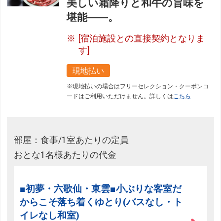
美しい霜降りと和牛の旨味を
堪能――。
[宿泊施設との直接契約となりま
す]
現地払い
※現地払いの場合はフリーセレクション・クーポンコ
ードはご利用いただけません。詳しくは
こちら
部屋：食事/1室あたりの定員
おとな1名様あたりの代金
■初夢・六歌仙・東雲■小ぶりな客室だ
からこそ落ち着くゆとり(バスなし・ト
イレなし和室)