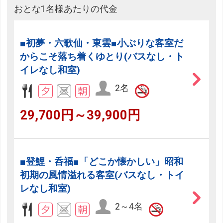
おとな1名様あたりの代金
■初夢・六歌仙・東雲■小ぶりな客室だ
からこそ落ち着くゆとり(バスなし・ト
イレなし和室)
2名
29,700円～39,900円
フリーセレクション・クーポンコードのご利用につ
いて
■登鯉・呑福■「どこか懐かしい」昭和
初期の風情溢れる客室(バスなし・トイ
フリーセレクションをご利用いただけない商品
レなし和室)
JR回数券類、ギフト券、外国通貨、直接契約型宿泊プラン、土
2～4名
産品、旅行積立商品、当社が指定した商品が利用できません。