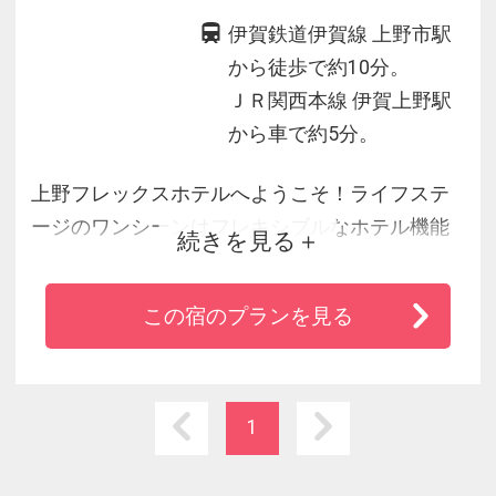
伊賀鉄道伊賀線 上野市駅
から徒歩で約10分。
ＪＲ関西本線 伊賀上野駅
から車で約5分。
上野フレックスホテルへようこそ！ライフステ
ージのワンシーンはフレキシブルなホテル機能
続きを見る
でより充実。心安まるご宿泊を、どうぞ。 あな
ただけのプライベートタイムをお約束する、く
この宿のプランを見る
つろぎのご宿泊。窓の外には歴史薫るロケーシ
ョン、ビジネスにもリゾートにもぴったりマッ
チするシンプルで機能性に富んだ室内で、あな
ただけのリラックスタイムを。快適なひと時を
1
お過ごしください。