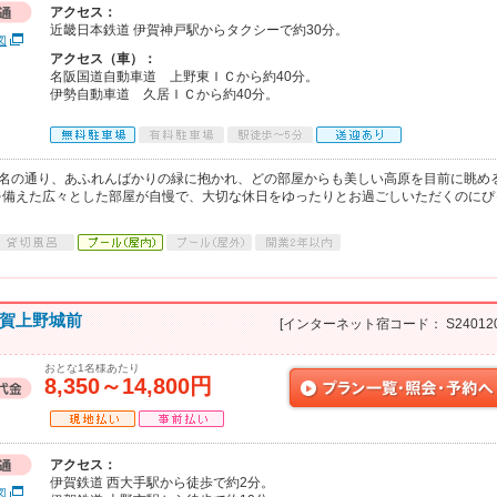
アクセス：
近畿日本鉄道 伊賀神戸駅からタクシーで約30分。
図
アクセス（車）：
名阪国道自動車道 上野東ＩＣから約40分。
伊勢自動車道 久居ＩＣから約40分。
の名の通り、あふれんばかりの緑に抱かれ、どの部屋からも美しい高原を目前に眺め
を備えた広々とした部屋が自慢で、大切な休日をゆったりとお過ごしいただくのにぴ
伊賀上野城前
[インターネット宿コード： S240120
おとな1名様あたり
8,350～14,800円
アクセス：
伊賀鉄道 西大手駅から徒歩で約2分。
図