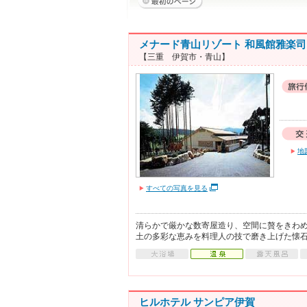
メナード青山リゾート 和風館雅楽司
【三重 伊賀市・青山】
地
すべての写真を見る
清らかで厳かな数寄屋造り、空間に贅をきわ
土の多彩な恵みを料理人の技で磨き上げた懐
ヒルホテル サンピア伊賀