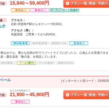
15,840～59,400円
アクセス：
近鉄 伊賀神戸駅からタクシーで約30分。
図
アクセス（車）：
名阪国道 上野東ＩＣから約40分。
つ青山ホテル。豊かな自然の中でリゾートライフにぴったり。心地よさを実感できま
温泉・霧生温泉「雅の湯」を併設しています。
ンベール
[インターネット宿コード： S240028
おとな1名様あたり
21,900～45,900円