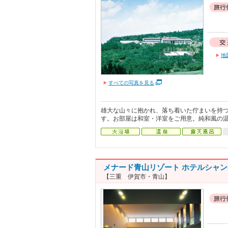
地
すべての写真を見る
雄大な山々に抱かれ、落ち着いた佇まいを持
す。お部屋は和室・洋室をご用意。純和風の
メナード青山リゾート ホテルシャ
【三重 伊賀市・青山】