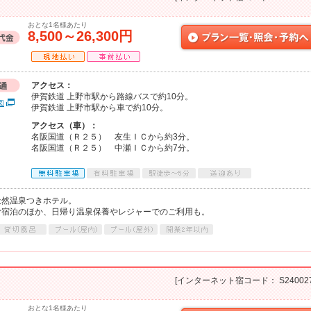
おとな1名様あたり
8,500～26,300円
アクセス：
伊賀鉄道 上野市駅から路線バスで約10分。
図
伊賀鉄道 上野市駅から車で約10分。
アクセス（車）：
名阪国道（Ｒ２５） 友生ＩＣから約3分。
名阪国道（Ｒ２５） 中瀬ＩＣから約7分。
天然温泉つきホテル。
ご宿泊のほか、日帰り温泉保養やレジャーでのご利用も。
[インターネット宿コード： S240027
おとな1名様あたり