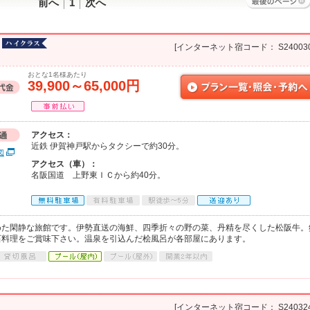
前へ
1
次へ
[インターネット宿コード： S240030
おとな1名様あたり
39,900～65,000円
アクセス：
近鉄 伊賀神戸駅からタクシーで約30分。
図
アクセス（車）：
名阪国道 上野東ＩＣから約40分。
めた閑静な旅館です。伊勢直送の海鮮、四季折々の野の菜、丹精を尽くした松阪牛。
石料理をご賞味下さい。温泉を引込んだ桧風呂が各部屋にあります。
[インターネット宿コード： S240324