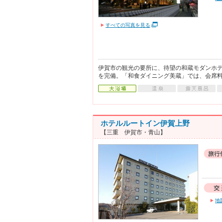
すべての写真を見る
伊賀市の観光の要所に、待望の和蔵モダンホ
を完備。「和食ダイニング美蔵」では、会席
ホテルルートイン伊賀上野
【三重 伊賀市・青山】
地