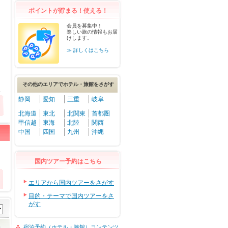
ポイントが貯まる！使える！
会員を募集中！
楽しい旅の情報もお届
けします。
≫ 詳しくはこちら
その他のエリアでホテル・旅館をさがす
静岡
愛知
三重
岐阜
北海道
東北
北関東
首都圏
甲信越
東海
北陸
関西
中国
四国
九州
沖縄
国内ツアー予約はこちら
エリアから国内ツアーをさがす
目的・テーマで国内ツアーをさ
がす
宿泊予約（ホテル・旅館）コンテンツ