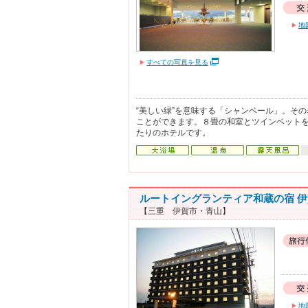
地
すべての写真を見る
“美しい緑”を意味する「シャンベール」。そ
ことができます。８畳の和室とツインベット
たりのホテルです。
ルートイングランティア和蔵の宿 
【三重 伊賀市・青山】
地