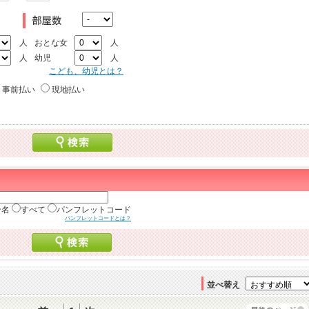
人
おとな女
人
人
幼児
人
こども、幼児とは？
事前払い
現地払い
ン名
すべて
パンフレットコード
パンフレットコードとは？
並べ替え