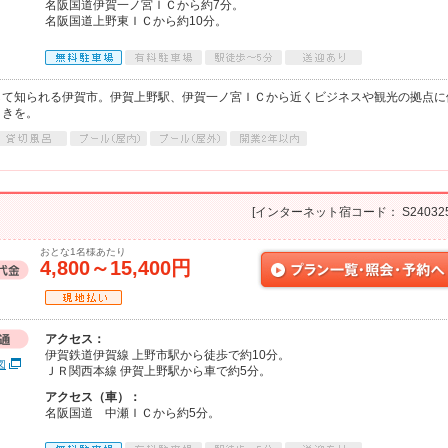
名阪国道伊賀一ノ宮ＩＣから約7分。
名阪国道上野東ＩＣから約10分。
して知られる伊賀市。伊賀上野駅、伊賀一ノ宮ＩＣから近くビジネスや観光の拠点に
ときを。
[インターネット宿コード： S240325
おとな1名様あたり
4,800～15,400円
アクセス：
伊賀鉄道伊賀線 上野市駅から徒歩で約10分。
図
ＪＲ関西本線 伊賀上野駅から車で約5分。
アクセス（車）：
名阪国道 中瀬ＩＣから約5分。