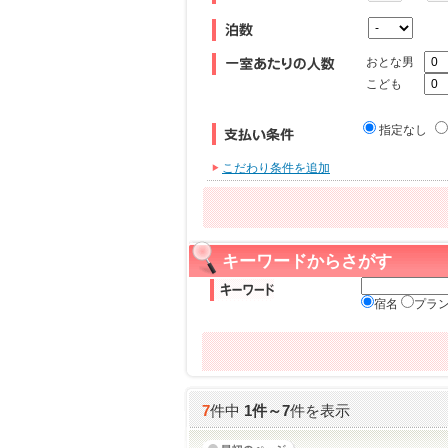
おとな男
こども
指定なし
こだわり条件を追加
キーワードからさがす
宿名
プラ
7
件中
1
件～
7
件を表示