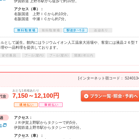
伊賀鉄道 上野市駅から徒歩で約10分。
アクセス（車）：
名阪国道 上野ＩＣから約10分。
名阪国道 中瀬ＩＣから約7分。
テルとして誕生。館内にはラジウムイオン人工温泉大浴場や、客室には液晶２６型Ｔ
料理や一品料理を提供しております。
[インターネット宿コード： S240134
おとな1名様あたり
7,150～12,100円
アクセス：
ＪＲ伊賀上野駅からタクシーで約5分。
図
伊賀鉄道上野市駅からタクシーで約5分。
アクセス（車）：