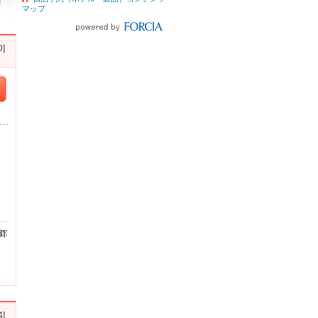
マップ
]
郷
]