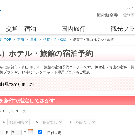
よ
海外航空券
電話予
交通＋宿泊
国内旅行
観光プラ
）TOP
＞
東海
＞
三重
＞
伊賀・津・松阪
＞
伊賀市・青山 ホテル・旅館
県）ホテル・旅館の宿泊予約
らは伊賀市・青山 ホテル・旅館の宿泊予約コーナーです。伊賀市・青山の宿を一覧
気プランや、お得なインターネット専用プランもご用意！
軒見つかりました
を条件で指定してさがす
帰り・デイユース
>
>
>
月
日
日付未定