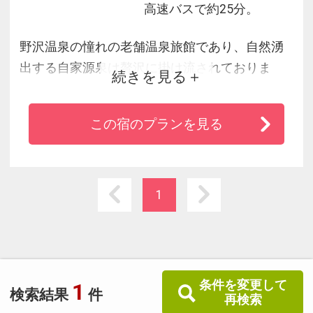
高速バスで約25分。
野沢温泉の憧れの老舗温泉旅館であり、自然湧
出する自家源泉は贅沢に掛け流されておりま
続きを見る
す。産地直送よりも新鮮で、肥えた土が創り出
すうま味の強い食材を生かした、信州創作和食
この宿のプランを見る
が｢さかや｣のスタイルです。
1
条件を変更して
1
検索結果
件
再検索