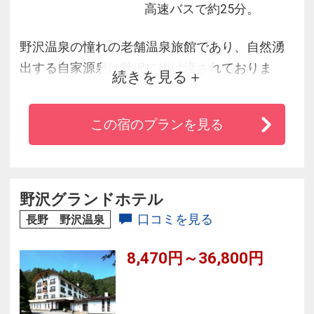
高速バスで約25分。
野沢温泉の憧れの老舗温泉旅館であり、自然湧
出する自家源泉は贅沢に掛け流されておりま
続きを見る
す。産地直送よりも新鮮で、肥えた土が創り出
すうま味の強い食材を生かした、信州創作和食
この宿のプランを見る
が｢さかや｣のスタイルです。
野沢グランドホテル
口コミを見る
長野 野沢温泉
8,470円～36,800円