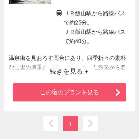
ＪＲ飯山駅から路線バス
で約25分。
ＪＲ飯山駅から路線バス
で約40分。
温泉街を見おろす高台にあり、四季折々の素朴
な山里の風景が一望。２つの違った源泉から名
続きを見る
湯を贅沢にかけ流しています。「加水も加温も
しない」効能豊な「自然湧出の本物の天然温
この宿のプランを見る
泉」を何度でもゆっくりお楽しみいただけま
す。お食事は、旬の地物を盛り込んだふるさと
料理「おごっつぉ」が好評です。肩のこらない
気さくであったかいおもてなしを心がけており
1
ます。