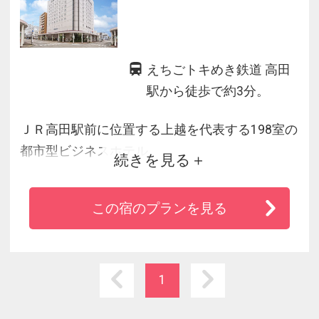
えちごトキめき鉄道 高田
駅から徒歩で約3分。
ＪＲ高田駅前に位置する上越を代表する198室の
都市型ビジネスホテル。
続きを見る
全室シャワートイレ、無料Wi-Fi完備。
館内には、チャペル結婚式場、宴会場（コンベ
この宿のプランを見る
ンションホール）のほか、
飲食店では地酒をはじめ、和洋バラエティな味
がお楽しみ頂けます。
1