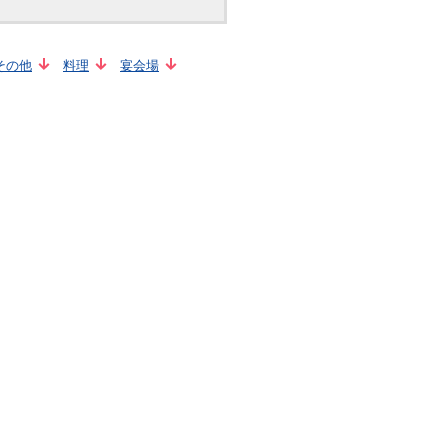
その他
料理
宴会場