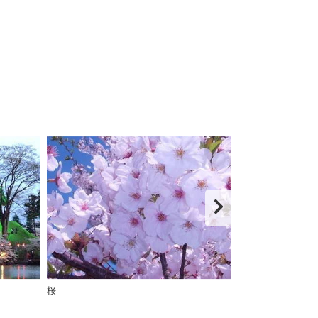
桜
日本三大夜桜と称
会』