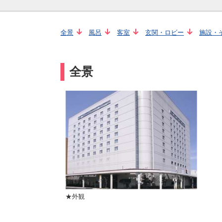
全景
風呂
客室
玄関・ロビー
施設・
全景
★外観