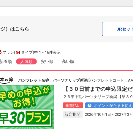
ージ）はこちら
JR
セッ
6
プラン(
54
タイプ)中 1～16件表示
新着順
人気順
安い順
高い順
パンフレット名称：パーソナリップ新潟
[パンフレットコード：AAL1
【３０日前までの申込限定だ
２６年下期パーソナリップ新潟 【早３
事前払い
ポイントがたまる使え
設定期間
2026年10月1日～2027年3月