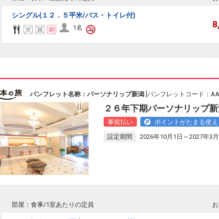
シングル(１２．５平米/バス・トイレ付)
8
1名
パンフレット名称：パーソナリップ新潟
[パンフレットコード：AAL1
２６年下期パーソナリップ新
事前払い
ポイントがたまる使え
設定期間
2026年10月1日～2027年3月
部屋：食事/1室あたりの定員
お