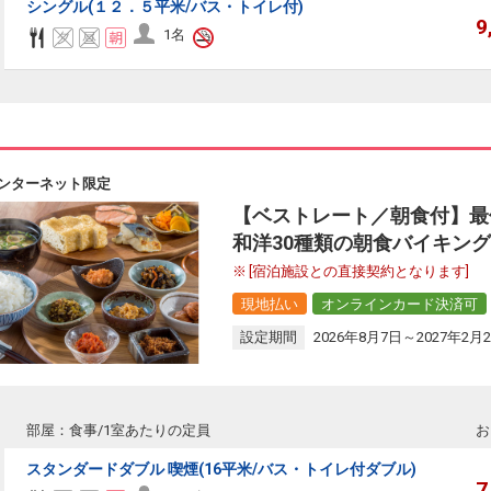
シングル(１２．５平米/バス・トイレ付)
9
1名
ンターネット限定
【ベストレート／朝食付】最
和洋30種類の朝食バイキング
[宿泊施設との直接契約となります]
現地払い
オンラインカード決済可
設定期間
2026年8月7日～2027年2月
部屋：食事/1室あたりの定員
お
スタンダードダブル 喫煙(16平米/バス・トイレ付ダブル)
7