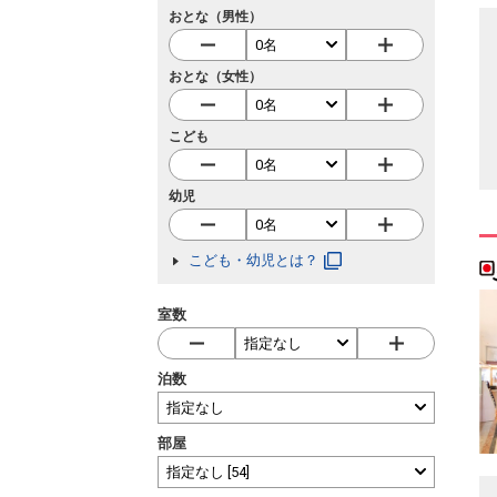
おとな（男性）
おとな（女性）
こども
幼児
こども・幼児とは？
室数
泊数
部屋