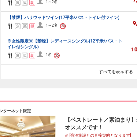
1～2名
【禁煙】ハリウッドツイン(17平米/バス・トイレ付ツイン)
9
1～2名
※女性限定※【禁煙】レディースシングル(12平米/バス・ト
イレ付シングル)
1
1名
すべてを表示する
ンターネット限定
【ベストレート／素泊まり】
オススメです！
[宿泊施設との直接契約となります]