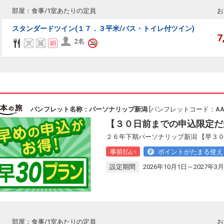
部屋：食事/1室あたりの定員
お
スタンダードツイン(１７．３平米/バス・トイレ付ツイン)
7
2名
パンフレット名称：パーソナリップ新潟
[パンフレットコード：AAL1
【３０日前までの申込限定だ
２６年下期パーソナリップ新潟 【早３
事前払い
ポイントがたまる使え
設定期間
2026年10月1日～2027年3月
部屋：食事/1室あたりの定員
お