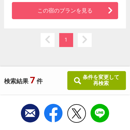
駅、東京駅まで約20分のアクセスで東京観光の
この宿のプランを見る
拠点に最適です。あったら嬉しいを取り揃えた
アメニティバー、長期の滞在にも便利なコイン
ランドリー、ご宿泊のお客様専用のフィットネ
スジム完備でワンランク上の快適なご滞在をお
1
約束致します。
条件を変更して
7
検索結果
件
再検索