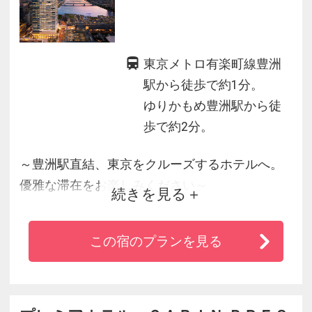
東京メトロ有楽町線豊洲
駅から徒歩で約1分。
ゆりかもめ豊洲駅から徒
歩で約2分。
～豊洲駅直結、東京をクルーズするホテルへ。
優雅な滞在をお楽しみください～
続きを見る
◇東京メトロ有楽町線「豊洲」駅に直結、銀座
エリアから約10分という観光地から近い立地に
この宿のプランを見る
誕生。
◇33階以上に全225室の客室をご用意。
◇36階にはパノラミックな眺望が広がるロビ
ー、レストラン、バー、外湯を完備した大浴場