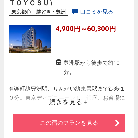
ＴＯＹＯＳＵ）
口コミを見る
東京都心 勝どき・豊洲
4,900円～60,300円
豊洲駅から徒歩で約10
分。
有楽町線豊洲駅、りんかい線東雲駅まで徒歩１
０分。東京ディズニ―ランド、銀座、お台場に
続きを見る
もアクセスが良いホテル（３０分以内）。ツイ
ントリプルルームが中心のファミリーグループ
この宿のプランを見る
向けホテルです。又大浴場もあり、ゆったり寛
げます。