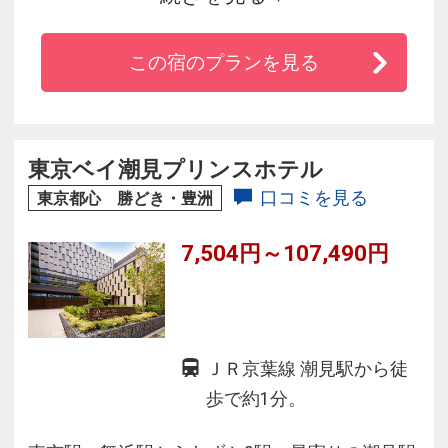
ホテル。6～17階に位置した330室（全室禁煙）
の客室は洗い場付きの浴室で、レジャー利用の
この宿のプランを見る
お客様を意識したバス・トイレがセパレートタ
イプのお部屋でございます。
東京ベイ潮見プリンスホテル
口コミを見る
東京都心 勝どき・豊洲
7,504円～107,490円
ＪＲ京葉線 潮見駅から徒
歩で約1分。