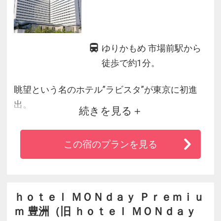
ゆりかもめ 市場前駅から
徒歩で約1分。
眺望という名のホテル”ラビスタ”が東京に初進
出。
続きを見る
東京湾に浮かぶウォーターフロントリゾートが
誕生！
この宿のプランを見る
ｈｏｔｅｌ ＭＯＮｄａｙ Ｐｒｅｍｉｕ
ｍ 豊洲（旧 ｈｏｔｅｌ ＭＯＮｄａｙ