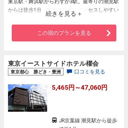
東京駅・舞浜駅からわずか3駅。最寄りの潮見駅
からは徒歩1分。観光エリアにアクセスしやすい
続きを見る
抜群の利便性はもちろん、滞在そのものを楽し
む“目的地”としてもセレクトしたいホテル。鮮や
この宿のプランを見る
かでエネルギッシュなアートに五感が研ぎ澄ま
され、大浴場やサウナでのリフレッシュ体験も
あいまって、感性がおのずとアップデートされ
てゆく、そんな感覚に出会える施設です。
東京イーストサイドホテル櫂会
口コミを見る
東京都心 勝どき・豊洲
5,465円～47,060円
JR京葉線 潮見駅から徒歩