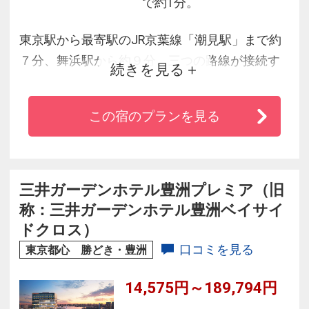
で約1分。
東京駅から最寄駅のJR京葉線「潮見駅」まで約
７分、舞浜駅から約９分、三つの路線が接続す
続きを見る
る新木場駅から約３分の好立地であり、さらに
は潮見駅前に位置しています。テーマパークに
この宿のプランを見る
も近く、イベントや展示会などが開催されるお
台場・有明地区へも新木場乗り換えで約１０分
で行くことができるアクセスが抜群な立地で
す。
三井ガーデンホテル豊洲プレミア（旧
称：三井ガーデンホテル豊洲ベイサイ
ドクロス）
口コミを見る
東京都心 勝どき・豊洲
14,575円～189,794円