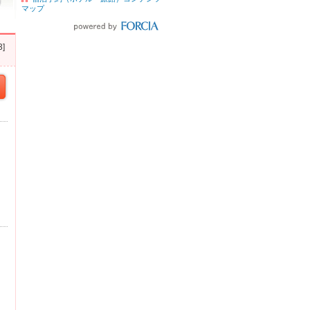
マップ
]