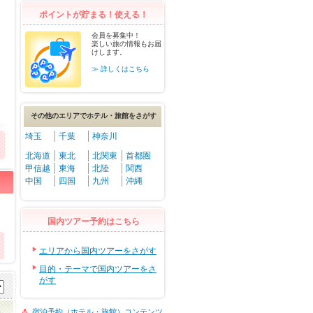
ポイントが貯まる！使える！
会員を募集中！
楽しい旅の情報もお届
けします。
≫ 詳しくはこちら
その他のエリアでホテル・旅館をさがす
埼玉
千葉
神奈川
北海道
東北
北関東
首都圏
甲信越
東海
北陸
関西
中国
四国
九州
沖縄
国内ツアー予約はこちら
エリアから国内ツアーをさがす
目的・テーマで国内ツアーをさ
がす
宿泊予約（ホテル・旅館）コンテンツ