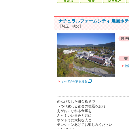
ナチュラルファームシティ 農園ホテ
【埼玉 秩父】
地
すべての写真を見る
のんびりした田舎秩父で
うつり変わる都会の喧騒を忘れ
えがおになれる食事を
ん～！いい景色と共に
ホントうに大切な人と
テンションあげてお楽しみください！