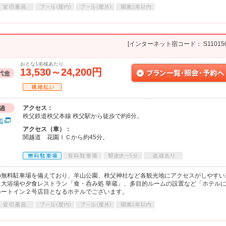
[インターネット宿コード： S110150
おとな1名様あたり
13,530～24,200円
アクセス：
秩父鉄道秩父本線 秩父駅から徒歩で約6分。
図
アクセス（車）：
関越道 花園ＩＣから約45分。
の無料駐車場を備えており、羊山公園、秩父神社など各観光地にアクセスがしやすい
大浴場や夕食レストラン「食・呑み処 華蔵」、多目的ルームの設置など「ホテル
ルートイン２号店目となるホテルでございます。