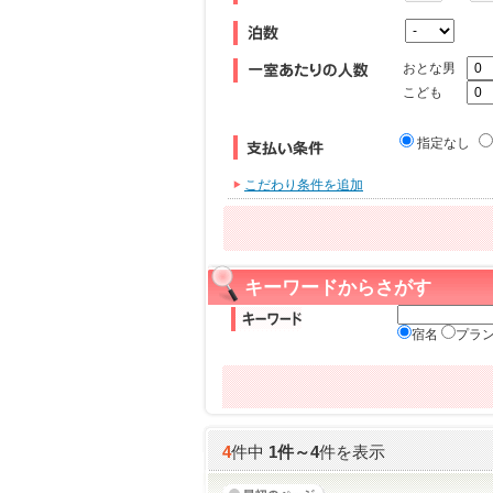
おとな男
こども
指定なし
こだわり条件を追加
キーワードからさがす
宿名
プラ
4
件中
1
件～
4
件を表示