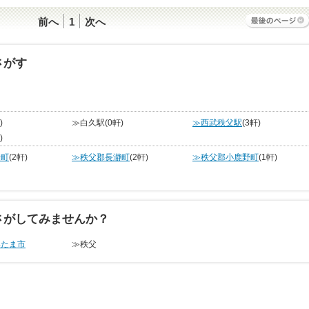
前へ
1
次へ
さがす
)
≫白久駅
(0軒)
≫西武秩父駅
(3軒)
)
野町
(2軒)
≫秩父郡長瀞町
(2軒)
≫秩父郡小鹿野町
(1軒)
さがしてみませんか？
いたま市
≫秩父