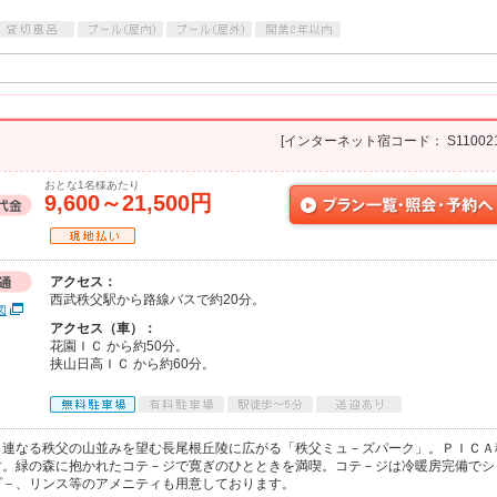
[インターネット宿コード： S110021
おとな1名様あたり
9,600～21,500円
アクセス：
西武秩父駅から路線バスで約20分。
図
アクセス（車）：
花園ＩＣ から約50分。
挟山日高ＩＣ から約60分。
。連なる秩父の山並みを望む長尾根丘陵に広がる「秩父ミュ－ズパーク」。ＰＩＣＡ
す。緑の森に抱かれたコテ－ジで寛ぎのひとときを満喫。コテ－ジは冷暖房完備でシ
プ－、リンス等のアメニティも用意しております。