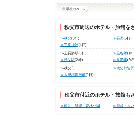
秩父市周辺のホテル・旅館を
≫秩父
(5軒)
≫長瀞
(5軒)
≫三峯神社
(4軒)
≫上長瀞駅
(0軒)
≫黒谷駅
(1軒
≫秩父駅
(2軒)
≫長瀞駅
(2軒
≫秩父市
≫秩父郡皆
≫大里郡寄居町
(1軒)
秩父市付近のホテル・旅館も
≫熊谷・飯能・森林公園
≫川越・さ