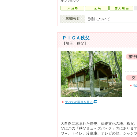
ルン♪ルン♪
別館について
ＰＩＣＡ秩父
【埼玉 秩父】
地
すべての写真を見る
大自然に恵まれた歴史、伝統文化の地、秩父
父はこの「秩父ミュ－ズパ－ク」内にありま
ワ－、トイレ、冷蔵庫、テレビの他、シャン