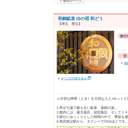
和銅鉱泉 ゆの宿 和どう
【埼玉 秩父】
地
すべての写真を見る
≪大切な時間（とき）を大切な人と♪ゆっくり
1.秩父七湯で最も古い鉱泉、薬師の湯。
2.館内には、露天風呂・貸切風呂、そして１
3.静かにゆっくりとした時間の中で、季節を
4.西武秩父駅から、タクシーで15分ほどです