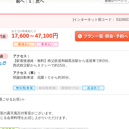
前へ
1
次へ
[インターネット宿コード： S110023
おとな1名様あたり
17,600～47,100円
アクセス：
【駅着後連絡・無料】秩父鉄道和銅黒谷駅から送迎車で約3分。
図
西武秩父駅からタクシーで約15分。
アクセス（車）：
関越自動車道 花園ＩＣから約30分。
過ごせるお宿♪≫
４室の露天風呂付客室がございます。
感じる会席料理をお召し上がりいただけます。
。