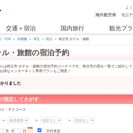
よ
海外航空券
電話予
交通＋宿泊
国内旅行
観光プラ
）TOP
＞
首都圏
＞
埼玉
＞
秩父
＞
秩父市 ホテル・旅館
テル・旅館の宿泊予約
らは秩父市 ホテル・旅館の宿泊予約コーナーです。秩父市の宿を一覧でご紹介して
お得なインターネット専用プランもご用意！
つかりました
で指定してさがす
帰り・デイユース
>
>
>
月
日
日付未定