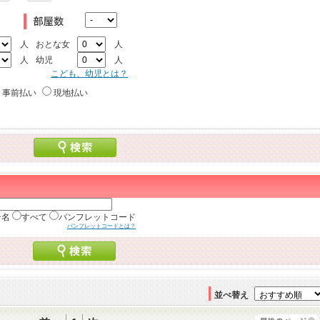
人
おとな女
人
人
幼児
人
こども、幼児とは？
事前払い
現地払い
ン名
すべて
パンフレットコード
パンフレットコードとは？
並べ替え