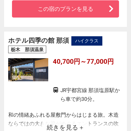
◇標高７００ｍの那須高原の中腹にあり南面に
この宿のプランを見る
は八溝山系が一望
◇いつまでも継承される伝統のおもてなし
◇那須高原の四季を感じる源泉かけ流しの露天
風呂
ホテル四季の館 那須
ハイクラス
◇こだわりの食材で季節を感じる会席料理での
栃木 那須温泉
おもてなし
40,700円～77,000円
JR宇都宮線 那須塩原駅か
ら車で約30分。
和の情緒あふれる屋敷門からはじまる旅。木造
ならではの大きな梁がめぐるエントランスの吹
続きを見る