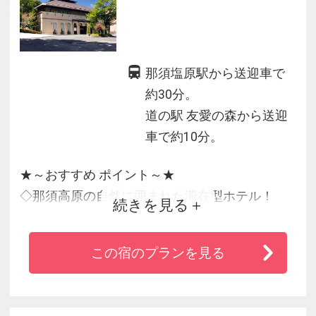
那須塩原駅から送迎車で
約30分。
道の駅 友愛の森から送迎
車で約10分。
★～おすすめ ポイント～★
◇那須高原の自然に囲まれた滞在型ホテル！
続きを見る
◇美肌に効果的なpH8.0弱アルカリ性の温泉！
◇ヨーロピアンクラシックの高原リゾートなら
この宿のプランを見る
ではの広々とした客室
◇お食事は那須高原の豊かな食材を上質なおも
てなしと共に