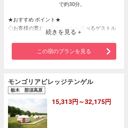
で約30分。
★おすすめ ポイント★
◇お客様の寛ぎのスタイルから選べるゲストル
続きを見る
ーム！
◇ガーデンコートに面したカジュアルな雰囲気
この宿のプランを見る
で味わう「本格フレンチ」！
◇源泉かけ流しの天然温泉。泉質は美肌の湯と
もいわれる弱アルカリ性！
モンゴリアビレッジテンゲル
栃木 那須高原
15,313円～32,175円