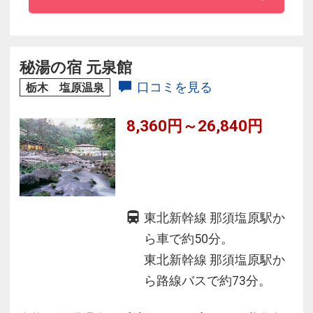
◇お食事は出来立てを味わえるオーダーバイキ
ング！
◇3種の泉質を楽しめる温泉リゾート！
秘湯の宿 元泉館
口コミを見る
栃木 塩原温泉
8,360円～26,840円
東北新幹線 那須塩原駅か
ら車で約50分。
東北新幹線 那須塩原駅か
ら路線バスで約73分。