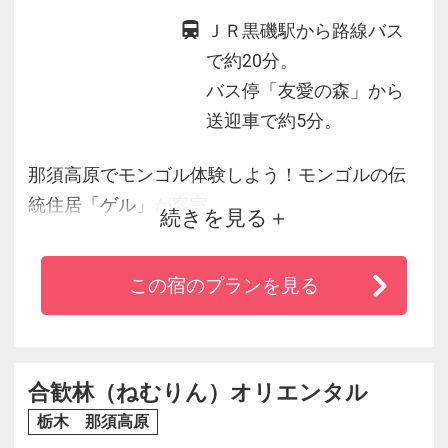
ＪＲ黒磯駅から路線バス
で約20分。
バス停「友愛の森」から
送迎車で約5分。
那須高原でモンゴル体験しよう！モンゴルの伝
統住居「ゲル」が客室。
続きを見る
伝統模様が施されたゲル内はモンゴルへ来たか
のような異空間ながら、ＴＶ・エアコンも完備
この宿のプランを見る
で快適です。
夕食はボリューム満点！生ビールやアルヒ（モ
ンゴルウォッカ）と共にわいわいと、そして民
族楽器「馬頭琴」の演奏も毎日無料開催！
合歓林（ねむりん）オリエンタル
夜は星空を見ながら、自家源泉の露天風呂は美
栃木 那須高原
人の湯として人気です。