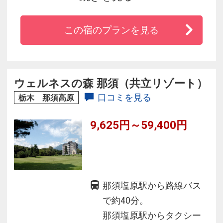
リゾートホテルです。
食事は地場で採れたみずみずしい高原野菜や旬
この宿のプランを見る
の食材を使い、四季折々の味覚をお楽しみ戴け
ます。
南ヶ丘牧場、ハイランドパーク、りんどう湖フ
ァミリー牧場など観光の拠点に便利な立地で
ウェルネスの森 那須（共立リゾート）
す。
口コミを見る
栃木 那須高原
9,625円～59,400円
那須塩原駅から路線バス
で約40分。
那須塩原駅からタクシー