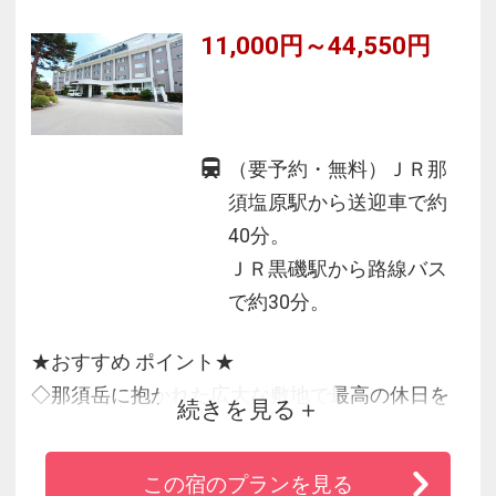
11,000円～44,550円
（要予約・無料）ＪＲ那
須塩原駅から送迎車で約
40分。
ＪＲ黒磯駅から路線バス
で約30分。
★おすすめ ポイント★
◇那須岳に抱かれた広大な敷地で最高の休日を
続きを見る
過ごす高原リゾート！
◇趣の異なった9つの館が点在！お客さまの旅の
この宿のプランを見る
スタイルでチョイス