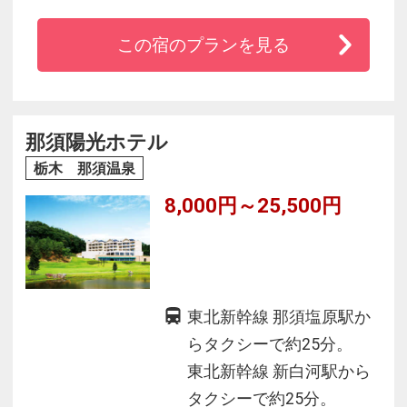
可）。JR宇都宮線・野崎駅より徒歩3分、東北自
この宿のプランを見る
動車道 矢板I.Cまたは東北自動車道 西那須野・塩
原I.Cより15分。駐車場約60台あり（どんな大型
車でも歓迎いたします。）
那須陽光ホテル
栃木 那須温泉
8,000円～25,500円
東北新幹線 那須塩原駅か
らタクシーで約25分。
東北新幹線 新白河駅から
タクシーで約25分。