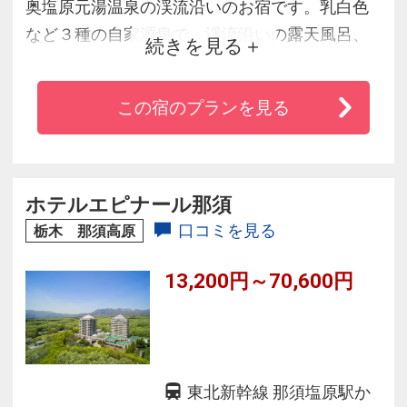
奥塩原元湯温泉の渓流沿いのお宿です。乳白色
など３種の自家源泉で、渓流沿いの露天風呂、
続きを見る
大浴場、檜風呂、岩風呂（混浴・女性専用時間
あり）など４つのお風呂を。源泉は、総硫黄量
この宿のプランを見る
９０．２ミリグラムと国内での屈指の含有量を
かけ流しで。飲泉所もあり、体の内と外から温
泉の良さを体感いただけます。全客室で、無料
無線LANが利用できます。ペットと泊まれる客室
ホテルエピナール那須
も２室あります。
口コミを見る
栃木 那須高原
13,200円～70,600円
東北新幹線 那須塩原駅か