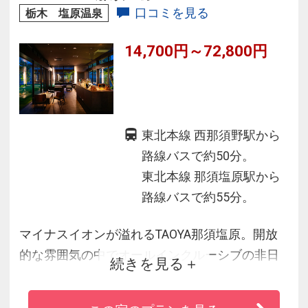
ドパークまで車で１分。
口コミを見る
栃木 塩原温泉
14,700円～72,800円
東北本線 西那須野駅から
路線バスで約50分。
東北本線 那須塩原駅から
路線バスで約55分。
マイナスイオンが溢れるTAOYA那須塩原。開放
的な雰囲気の中でオールインクルーシブの非日
続きを見る
常体験をお楽しみください。