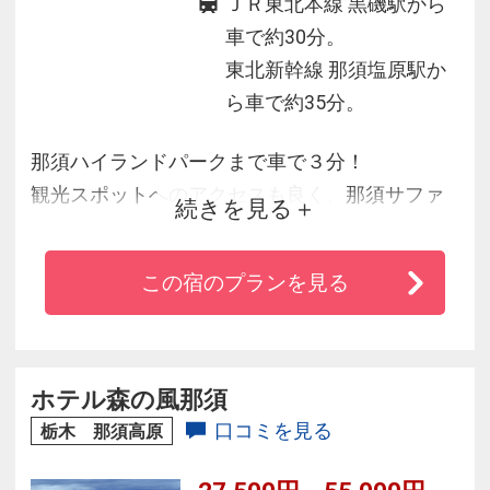
ＪＲ東北本線 黒磯駅から
車で約30分。
東北新幹線 那須塩原駅か
ら車で約35分。
那須ハイランドパークまで車で３分！
観光スポットへのアクセスも良く、那須サファ
続きを見る
リパーク，南が丘牧場，沼原湿原，乙女の滝な
どへお出かけしてみてはいかがですか？
この宿のプランを見る
那須の自然たっぷり！木々に囲まれた静かな環
境で、四季の変化を存分に楽しめる立地です。
オリジナルコース料理とスイーツバイキングを
お楽しみください。館内は無線ＬＡＮがご利用
ホテル森の風那須
できます。
口コミを見る
栃木 那須高原