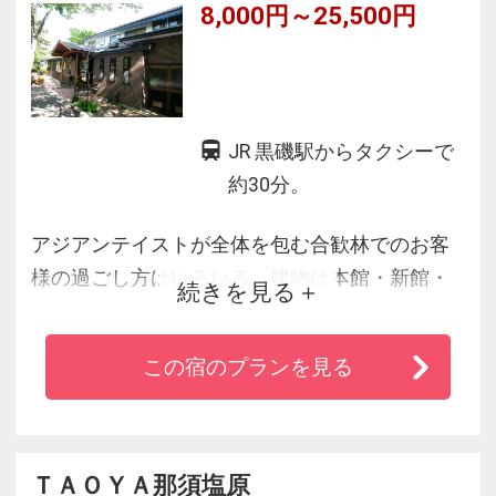
8,000円～25,500円
JR 黒磯駅からタクシーで
約30分。
アジアンテイストが全体を包む合歓林でのお客
様の過ごし方はいろいろ。建物は本館・新館・
続きを見る
コテージの３種でお２人からグループまでそれ
ぞれの目的に応じて自由に選べます。お風呂は
この宿のプランを見る
２つの露天風呂を含め６種。いずれも貸切制で
２４時間入浴可。自慢の食べ・飲み・入り放題
のサービスをお楽しみください。忙しい日常を
離れゆっくりおくつろぎ下さい。那須ハイラン
ＴＡＯＹＡ那須塩原