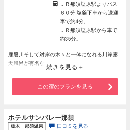
ＪＲ那須塩原駅よりバス
６０分 塩釜下車から送迎
車で約4分。
ＪＲ那須塩原駅から車で
約35分。
鹿股川そして対岸の木々と一体になれる川岸露
天風呂が有名な、
続きを見る
栃木県塩原温泉にある秘湯。
自然湧出の源泉かけ流しで2色のにごり湯が楽し
この宿のプランを見る
めます。
お料理は地元食材と旬の味覚にこだわる山の幸
を堪能。
古き良き温泉ムードを味わいたい方におすすめ
ホテルサンバレー那須
します。
口コミを見る
栃木 那須温泉