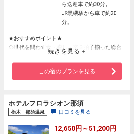
ら送迎車で約30分。
JR黒磯駅から車で約20
分。
★おすすめポイント★
◇世代を問わず食・癒し・楽３拍子揃った総合
続きを見る
リゾートホテル！
◇約90種類以上の豊富なメニューのバイキング
この宿のプランを見る
が大人気！
◇１年中遊べる室内温水プールなど館内施設が
充実！
◇ウェルカムベビーの宿！お子様のお泊りデビ
ホテルフロラシオン那須
ューに最適！
口コミを見る
栃木 那須温泉
12,650円～51,200円