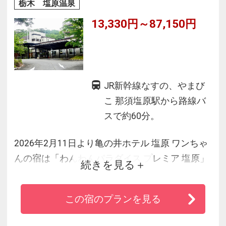
栃木 塩原温泉
13,330円～87,150円
JR新幹線なすの、やまび
こ 那須塩原駅から路線バ
スで約60分。
2026年2月11日より亀の井ホテル 塩原 ワンちゃ
んの宿は「わんわんパラダイス プレミア 塩原」
続きを見る
へリブランドいたしました。
豊かな自然の恵みを活かし、四季を感じさせる
この宿のプランを見る
料理人自慢の日本料理をご堪能ください。