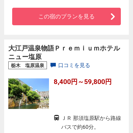
き抜けや、那須高原の風がわたる歩廊に囲まれ
た日本庭園など、自然の趣を感じられる湯宿で
この宿のプランを見る
す。那須の食材や、美人の湯を楽しみ、大切な
人と過ごすかけがえのない季節。大人のための
雅を凝らした時間。「ホテル四季の館 那須」の
ご滞在が大切な思い出になるよう、心を尽くし
大江戸温泉物語Ｐｒｅｍｉｕｍホテル
てお待ち申し上げます。
ニュー塩原
口コミを見る
栃木 塩原温泉
8,400円～59,800円
ＪＲ 那須塩原駅から路線
バスで約60分。