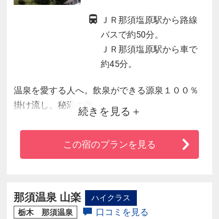
ＪＲ那須塩原駅から路線
バスで約50分。
ＪＲ那須塩原駅から車で
約45分。
温泉を愛する人へ。飲泉ができる源泉１００％
掛け流し、秘湯の宿。
続きを見る
日本で唯一の「墨の湯」は神秘さと心身ともに
癒されることでしょう。
この宿のプランを見る
全部で８ケ所の浴槽を有し、美しい渓谷に囲ま
れた塩原温泉の露天風呂をお楽しみいただけま
す。
お食事はお部屋食で、山菜、川魚、お野菜など
那須温泉 山楽
ハイクラス
地産地消の素朴ですが、温かいおもてなしのお
口コミを見る
栃木 那須温泉