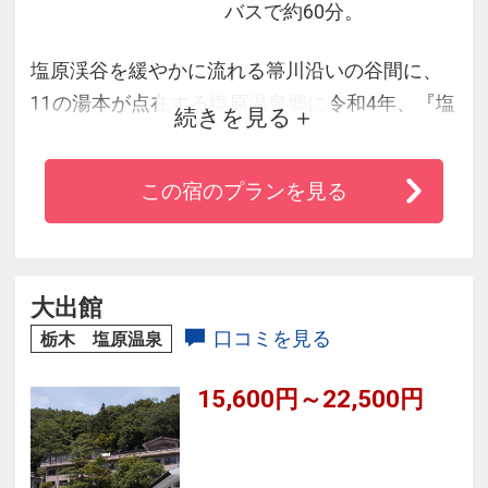
バスで約60分。
塩原渓谷を緩やかに流れる箒川沿いの谷間に、
11の湯本が点在する塩原温泉郷に令和4年、『塩
続きを見る
の湯温泉 蓮月』がオープン。宿へは専用のケー
ブルカーで下って訪れる。天然温泉が満たす露
この宿のプランを見る
天風呂を全室に備え、効能豊かで美肌の湯とも
称される湯を独占できる。また、露天風呂や開
放的な大浴場、3つの貸切露天も用意。夕食は地
場の味覚をふんだんに盛り込んだ会席料理をご
大出館
提供。
口コミを見る
栃木 塩原温泉
15,600円～22,500円