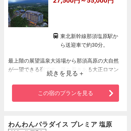
27,500円～55,000円
東北新幹線那須塩原駅か
ら送迎車で約30分。
最上階の展望温泉大浴場から那須高原の大自然
が一望できる宿です。落ち着きある大正ロマン
続きを見る
の館内、独自の源泉、美人の湯と名高い炭酸水
素塩温泉で心安らぐひとときをお過ごし頂けま
この宿のプランを見る
す。那須高原の豊富な食材を使った創作イタリ
アンまたは創作和食をコース料理仕立てでお召
し上がりください。
わんわんパラダイス プレミア 塩原