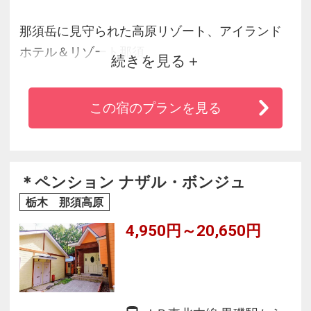
那須岳に見守られた高原リゾート、アイランド
ホテル＆リゾート那須。
続きを見る
29のゲストルームすべてから連山を望み、ゆっ
たりとした間取りの室内は自室のようなくつろ
この宿のプランを見る
ぎがあります。
自社農園で育てた新鮮野菜やハーブをシェフが
腕によりをかけて仕上げた料理、関東初のファ
スティング・プログラムなど、健康と美をお土
＊ペンション ナザル・ボンジュ
産に。
栃木 那須高原
4,950円～20,650円