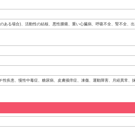
熱のある場合)、活動性の結核、悪性腫瘍、重い心臓病、呼吸不全、腎不全、出
チ性疾患、慢性中毒症、糖尿病、皮膚掻痒症、凍傷、運動障害、月経異常、