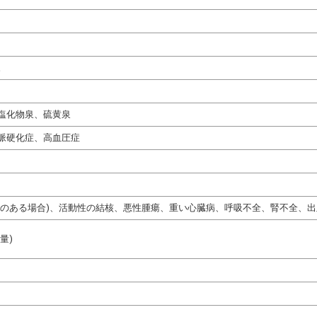
。
塩化物泉、硫黄泉
脈硬化症、高血圧症
熱のある場合)、活動性の結核、悪性腫瘍、重い心臓病、呼吸不全、腎不全、出
量)