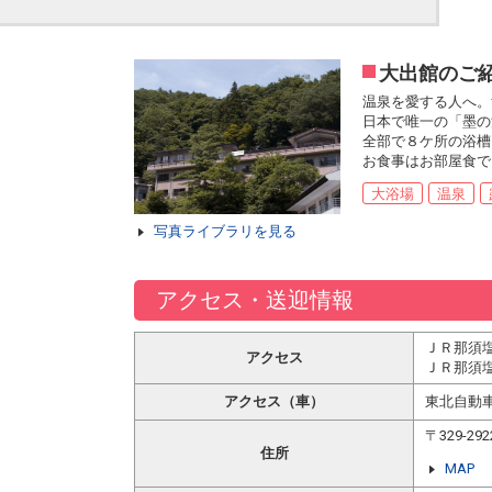
大出館のご
温泉を愛する人へ。
日本で唯一の「墨の
全部で８ケ所の浴槽
お食事はお部屋食で
大浴場
温泉
写真ライブラリを見る
アクセス・送迎情報
ＪＲ那須
アクセス
ＪＲ那須
アクセス（車）
東北自動
〒329-
住所
MAP