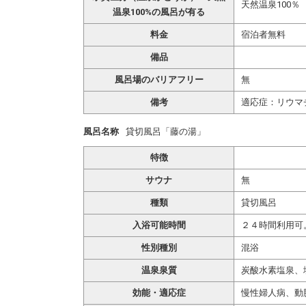
天然温泉100％
温泉100%の風呂が有る
料金
宿泊者無料
備品
風呂場のバリアフリー
無
備考
適応症：リウマ
風呂名称
貸切風呂「藤の湯」
特徴
サウナ
無
種類
貸切風呂
入浴可能時間
２４時間利用可
性別種別
混浴
温泉泉質
炭酸水素塩泉、
効能・適応症
慢性婦人病、動