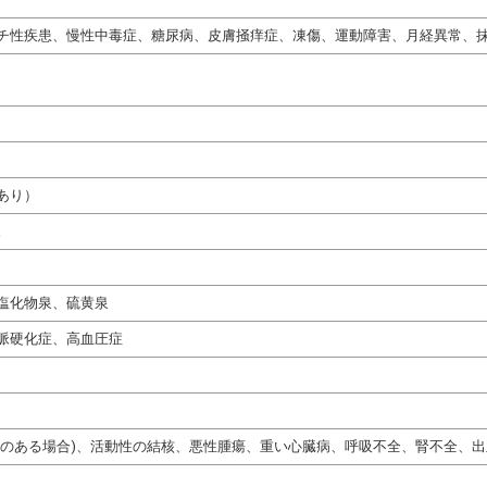
チ性疾患、慢性中毒症、糖尿病、皮膚掻痒症、凍傷、運動障害、月経異常、
あり）
。
塩化物泉、硫黄泉
脈硬化症、高血圧症
熱のある場合)、活動性の結核、悪性腫瘍、重い心臓病、呼吸不全、腎不全、出