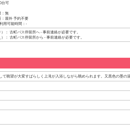
0台可
限：無
所：屋外 予約不要
利用可能時間：-
）： 古町バス停留所へ - 事前連絡が必要です。
）： 古町バス停留所から - 事前連絡が必要です。
して眺望が大変すばらしく上滝が入浴しながら眺められます。又黒色の墨の