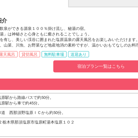
紹介
飲泉ができる源泉１００％掛け流し、秘湯の宿。
湯」は神秘さと心身ともに癒されることでしょう。
を有し、美しい渓谷に囲まれた塩原温泉の露天風呂をお楽しみいただけます
、山菜、川魚、お野菜など地産地消の素朴ですが、温かいおもてなしのお料
露天風呂
貸切風呂
無料駐車場
送迎あり
宿泊プラン一覧はこちら
塩原駅から路線バスで約50分。
塩原駅から車で約45分。
車道 西那須野塩原ＩＣから約50分。
2922 栃木県那須塩原市塩原町湯本塩原１０２