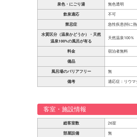
泉色・にごり湯
無色透明
飲泉適応
不可
禁忌症
急性疾患(特に
水質区分（温泉かどうか）・天然
天然温泉100％
温泉100%の風呂が有る
料金
宿泊者無料
備品
風呂場のバリアフリー
無
備考
適応症：リウマ
客室・施設情報
総客室数
26室
部屋設備
無