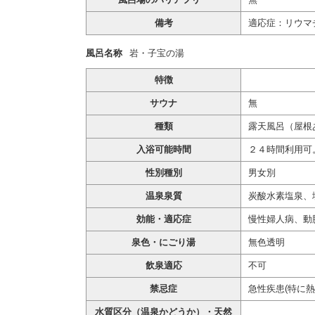
備考
適応症：リウマ
風呂名称
岩・子宝の湯
特徴
サウナ
無
種類
露天風呂（屋根
入浴可能時間
２４時間利用可
性別種別
男女別
温泉泉質
炭酸水素塩泉、
効能・適応症
慢性婦人病、動
泉色・にごり湯
無色透明
飲泉適応
不可
禁忌症
急性疾患(特に
水質区分（温泉かどうか）・天然