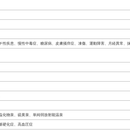
チ性疾患、慢性中毒症、糖尿病、皮膚掻痒症、凍傷、運動障害、月経異常、
。
塩化物泉、硫黄泉、単純弱放射能温泉
脈硬化症、高血圧症