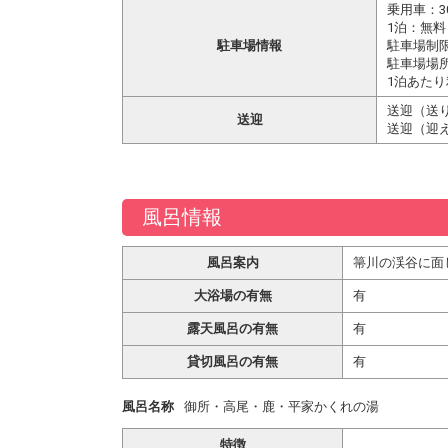
乗用車：3
1泊：無料
駐車場情報
駐車場制
駐車場場
1泊あたり
送迎（送り
送迎
送迎（迎え
風呂情報
風呂案内
箒川の渓谷に面
大浴場の有無
有
露天風呂の有無
有
貸切風呂の有無
有
風呂名称
御所・高尾・鹿・平家かくれの湯
特徴