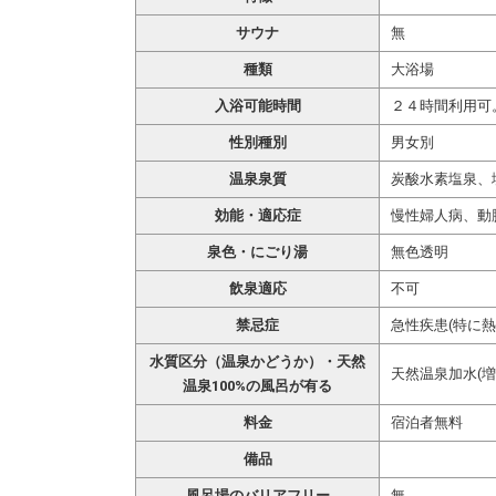
サウナ
無
種類
大浴場
入浴可能時間
２４時間利用可
性別種別
男女別
温泉泉質
炭酸水素塩泉、
効能・適応症
慢性婦人病、動
泉色・にごり湯
無色透明
飲泉適応
不可
禁忌症
急性疾患(特に
水質区分（温泉かどうか）・天然
天然温泉加水(増
温泉100%の風呂が有る
料金
宿泊者無料
備品
風呂場のバリアフリー
無