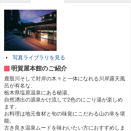
写真ライブラリを見る
明賀屋本館のご紹介
鹿股川そして対岸の木々と一体になれる川岸露天風
呂が有名な、
栃木県塩原温泉にある秘湯。
自然湧出の源泉かけ流しで2色のにごり湯が楽しめ
ます。
お料理は地元食材と旬の味覚にこだわる山の幸を堪
能。
古き良き温泉ムードを味わいたい方におすすめしま