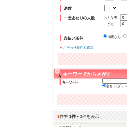
おとな男
こども
指定なし
こだわり条件を追加
キーワードからさがす
宿名
プラ
1
件中
1
件～
1
件を表示