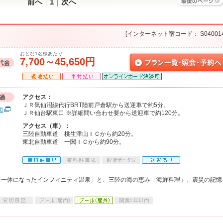
前へ
1
次へ
[インターネット宿コード： S040014
おとな1名様あたり
7,700～45,650円
アクセス：
ＪＲ気仙沼線代行BRT陸前戸倉駅から送迎車で約5分。
図
ＪＲ仙台駅東口 ※詳細問い合わせ要から送迎車で約120分。
アクセス（車）：
三陸自動車道 桃生津山ＩＣから約20分。
東北自動車道 一関ＩＣから約90分。
と一体になったインフィニティ温泉」と、三陸の海の恵み「海鮮料理」、震災の記憶
。