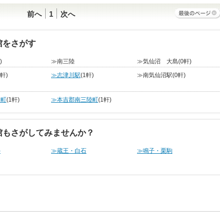
前へ
1
次へ
館をさがす
)
≫南三陸
≫気仙沼 大島
(0軒)
2軒)
≫志津川駅
(1軒)
≫南気仙沼駅
(0軒)
川町
(1軒)
≫本吉郡南三陸町
(1軒)
館もさがしてみませんか？
外
≫蔵王・白石
≫鳴子・栗駒