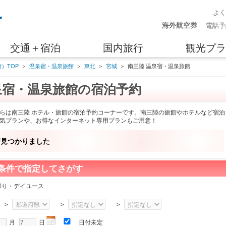
よ
海外航空券
電話予
交通＋宿泊
国内旅行
観光プラ
）TOP
＞
温泉宿・温泉旅館
＞
東北
＞
宮城
＞
南三陸 温泉宿・温泉旅館
泉宿・温泉旅館の宿泊予約
らは南三陸 ホテル・旅館の宿泊予約コーナーです。南三陸の旅館やホテルなど宿泊
気プランや、お得なインターネット専用プランもご用意！
軒見つかりました
条件で指定してさがす
帰り・デイユース
>
>
>
月
日
日付未定