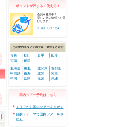
ポイントが貯まる！使える！
会員を募集中！
楽しい旅の情報もお届
けします。
≫ 詳しくはこちら
その他のエリアでホテル・旅館をさがす
青森
秋田
岩手
山形
宮城
福島
北海道
東北
北関東
首都圏
甲信越
東海
北陸
関西
中国
四国
九州
沖縄
国内ツアー予約はこちら
エリアから国内ツアーをさがす
目的・テーマで国内ツアーをさ
がす