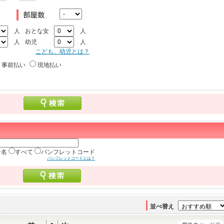
人
おとな女
人
人
幼児
人
こども、幼児とは？
事前払い
現地払い
ン名
すべて
パンフレットコード
パンフレットコードとは？
並べ替え