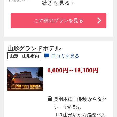
続きを見る
JR「山形駅」西口より徒歩3～4分。また山形で
この宿のプランを見る
有名な霞城公園や蔵王温泉、山寺などの観光地
にもアクセス良好。
自慢のラジウム人工温泉大浴場「旅人の湯」
で、ホテル最上階14階からの景色をお楽しみく
山形グランドホテル
ださい。
口コミを見る
山形 山形市内
6,600円～18,100円
奥羽本線 山形駅からタク
シーで約5分。
ＪＲ山形駅から路線バス