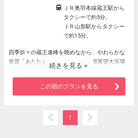
ＪＲ奥羽本線蔵王駅から
タクシーで約5分。
ＪＲ山形駅からタクシー
で約15分。
四季折々の蔵王連峰を眺めながら、やわらかな
泉質「あたたまり湯」源泉の最上階展望大浴場
続きを見る
に半露天。調理長自ら素材を厳選し、米沢牛な
ど繊細に創りあげる彩り料理が自慢。山形駅約
この宿のプランを見る
15分と立地も便利な癒し宿。
1