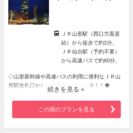
繁華街に近いので食事や観光にも便利です！
ＪＲ山形駅（西口方面直
結）から徒歩で約2分。
ＪＲ仙台駅（予約不要）
から高速バスで約60分。
◇山形新幹線や高速バスの利用に便利なＪＲ山
形駅改札口から直結通路で徒歩２分！！◆
続きを見る
◆客室は19階から21階に位置しています。「夜
空の星に一番近いホテル」からの夜景◇
この宿のプランを見る
◇ビジネスホテルとしてはもちろん、ご家族や
カップルにもおすすめです◆
◆四季折々に楽しめる山形の観光拠点としてご