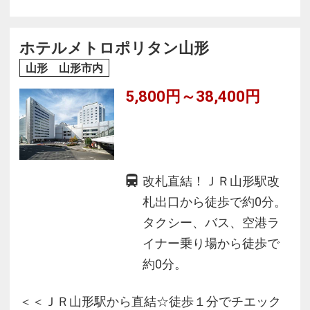
致しております。全室インターネット対応、液
晶テレビ（ＳＨＡＲＰ・ＡＱＵＯＳ）設置
ホテルメトロポリタン山形
山形 山形市内
5,800円～38,400円
改札直結！ＪＲ山形駅改
札出口から徒歩で約0分。
タクシー、バス、空港ラ
イナー乗り場から徒歩で
約0分。
＜＜ＪＲ山形駅から直結☆徒歩１分でチエック