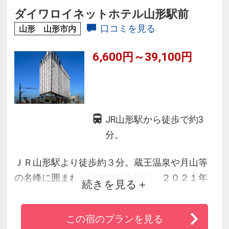
利用下さい◇
ダイワロイネットホテル山形駅前
口コミを見る
山形 山形市内
6,600円～39,100円
JR山形駅から徒歩で約3
分。
ＪＲ山形駅より徒歩約３分。蔵王温泉や月山等
の名峰に囲まれた山形市中心部に、２０２１年
続きを見る
７月２１日新規開業いたしました。全室（ユニ
バーサルルーム除く）バスルームとトイレは独
この宿のプランを見る
立しており、洗練されたデザインと山形らしさ