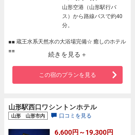
山形空港（山形駅行バ
ス）から路線バスで約40
分。
■■ 蔵王水系天然水の大浴場完備☆ 癒しのホテル
■■
続きを見る
１）館内１階に男女別の大浴場がございます♪
この宿のプランを見る
大きなお風呂で１日の疲れをリフレッシュ！
２）Wi-fi・有線ともに全室高速インターネット
可♪
山形駅西口ワシントンホテル
お仕事もサクサクはかどります！
口コミを見る
山形 山形市内
6,600円～19,300円
３）24Ｈのコンビニが併設♪