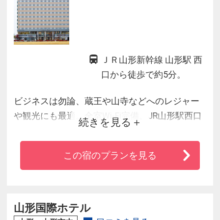
ＪＲ山形新幹線 山形駅 西
口から徒歩で約5分。
ビジネスは勿論、蔵王や山寺などへのレジャー
や観光にも最適。全室Wi-Fi完備。JR山形駅西口
続きを見る
より徒歩3分、山形自動車道・山形蔵王ＩＣより
15分。駐車場有
この宿のプランを見る
山形国際ホテル