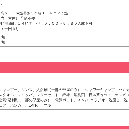
可
車高２．１ｍ迄長さ５ｍ幅１．９ｍ２ｔ迄
内（立体） 予約不要
用可能時間：２４時間 但し０：００～５：３０入庫不可
項：一回限り
 無
 無
シャンプー、リンス、入浴剤（一部の部屋のみ）、シャワーキャップ、ハミ
スタオル、スリッパ、レターセット、綿棒、消臭剤、日本茶セット、テレビ
空気清浄機（一部の部屋のみ）、電気ポット、ＡＭ/ＦＭラジオ、洗面台、洗
ェア、ハンガー、LANケーブル