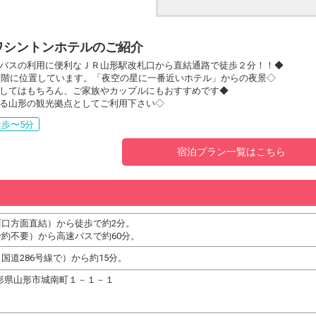
ワシントンホテルのご紹介
バスの利用に便利なＪＲ山形駅改札口から直結通路で徒歩２分！！◆
21階に位置しています。「夜空の星に一番近いホテル」からの夜景◇
してはもちろん、ご家族やカップルにもおすすめです◆
る山形の観光拠点としてご利用下さい◇
歩〜5分
宿泊プラン一覧はこちら
西口方面直結）から徒歩で約2分。
約不要）から高速バスで約60分。
国道286号線で）から約15分。
0 山形県山形市城南町１－１－１