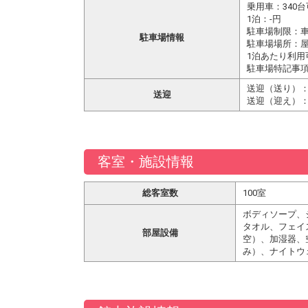
乗用車：340台
1泊：-円
駐車場制限：
駐車場情報
駐車場場所：屋
1泊あたり利
駐車場特記事
送迎（送り）：
送迎
送迎（迎え）：
客室・施設情報
総客室数
100室
ボディソープ、
タオル、フェイ
部屋設備
空）、加湿器、
み）、ナイトウ