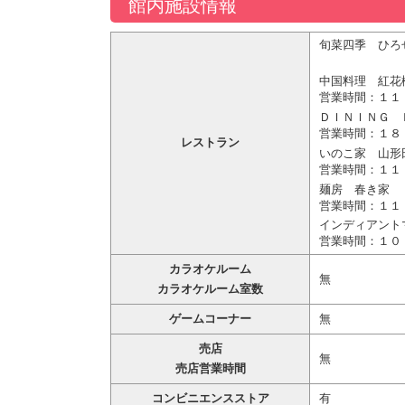
館内施設情報
旬菜四季 ひろ
中国料理 紅花
営業時間：１１
ＤＩＮＩＮＧ 
営業時間：１８
レストラン
いのこ家 山形
営業時間：１１
麺房 春き家
営業時間：１１
インディアント
営業時間：１０
カラオケルーム
無
カラオケルーム室数
ゲームコーナー
無
売店
無
売店営業時間
コンビニエンスストア
有