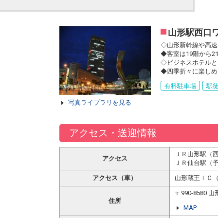
山形駅西口
◇山形新幹線や高速
◆客室は19階から
◇ビジネスホテルと
◆四季折々に楽しめ
有料駐車場
駅徒
写真ライブラリを見る
アクセス・送迎情報
ＪＲ山形駅（
アクセス
ＪＲ仙台駅（予
アクセス（車）
山形蔵王ＩＣ（
〒990-858
住所
MAP