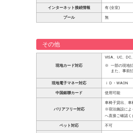
インターネット接続情報
有 (全室)
プール
無
その他
VISA、UC、
現地カード対応
一部の現地
また、事前
現地電子マネー対応
ｉＤ・WAON
中国銀聯カード
使用可能
車椅子貸出、車
バリアフリー対応
※宿泊施設によ
へ直接ご確認く
ペット対応
不可