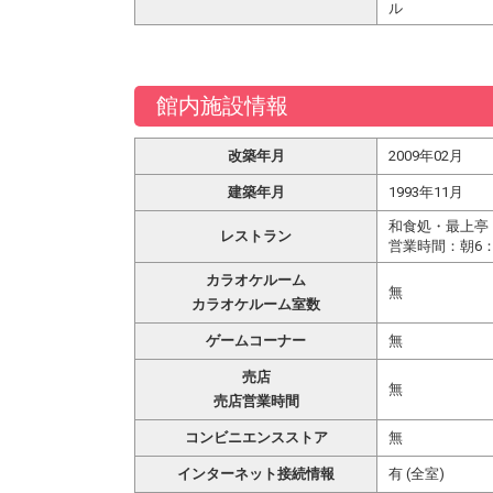
ル
館内施設情報
改築年月
2009年02月
建築年月
1993年11月
和食処・最上亭
レストラン
営業時間：朝6：30
カラオケルーム
無
カラオケルーム室数
ゲームコーナー
無
売店
無
売店営業時間
コンビニエンスストア
無
インターネット接続情報
有 (全室)