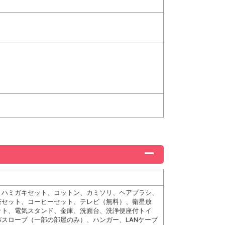
、ハミガキセット、コットン、カミソリ、ヘアブラシ、
茶セット、コーヒーセット、テレビ（無料）、衛星放
ット、電気スタンド、金庫、洗面台、洗浄便座付トイ
スローブ（一部の部屋のみ）、ハンガー、LANケーブ