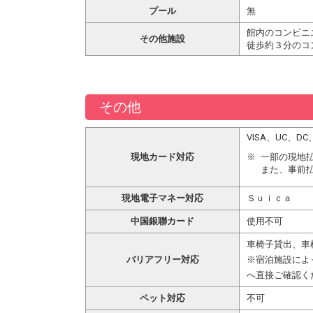
プール
無
館内のコンビニ
その他施設
徒歩約３分のコ
その他
VISA、UC、
現地カード対応
一部の現地
また、事前
現地電子マネー対応
Ｓｕｉｃａ
中国銀聯カード
使用不可
車椅子貸出、車
バリアフリー対応
※宿泊施設によ
へ直接ご確認く
ペット対応
不可