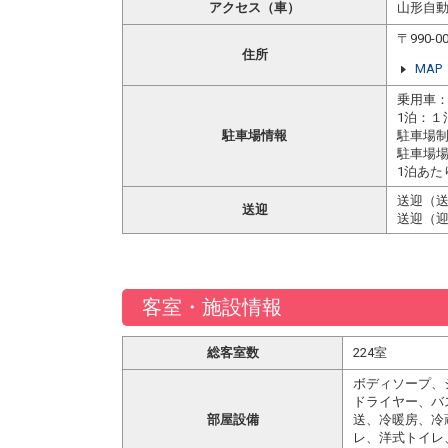
アクセス（車）
山形自動
〒990
住所
MAP
乗用車：
1泊：１泊
駐車場情報
駐車場制限
駐車場場
1泊あた
送迎（送
送迎
送迎（迎
客室・施設情報
総客室数
224室
ボディソープ、
ドライヤー、バ
部屋設備
送、冷暖房、冷
レ、洋式トイレ