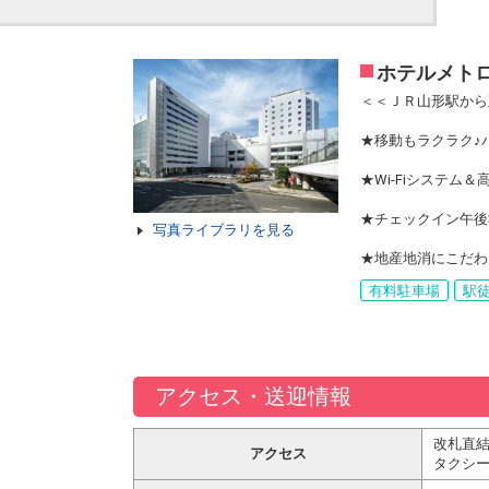
ホテルメト
＜＜ＪＲ山形駅から
★移動もラクラク♪
★Wi-Fiシステム
★チェックイン午後
写真ライブラリを見る
★地産地消にこだわ
有料駐車場
駅徒
アクセス・送迎情報
改札直結
アクセス
タクシ