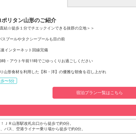
ロポリタン山形のご紹介
直結☆徒歩１分でチエックインできる抜群の立地＞＞
バスプールやタクシープールも目の前
＆高速インターネット回線完備
3時・アウト午前11時でごゆっくりお過ごしください
り山形食材を利用した【和・洋】の優雅な朝食を召し上がれ
歩〜5分
宿泊プラン一覧はこちら
！ＪＲ山形駅改札出口から徒歩で約0分。
ー、バス、空港ライナー乗り場から徒歩で約0分。