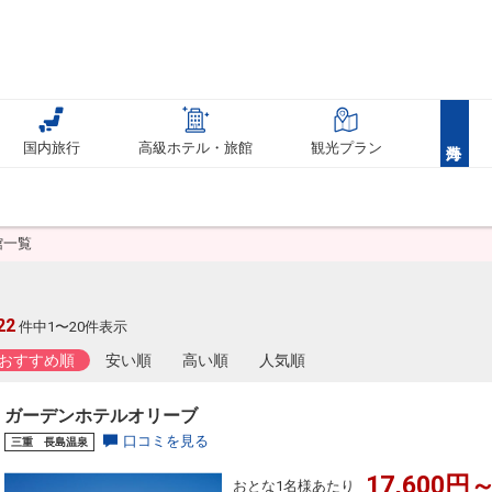
国内旅行
高級ホテル・旅館
観光プラン
館一覧
22
件中1〜20件表示
おすすめ順
安い順
高い順
人気順
ガーデンホテルオリーブ
口コミを見る
三重 長島温泉
17,600円～
おとな1名様あたり