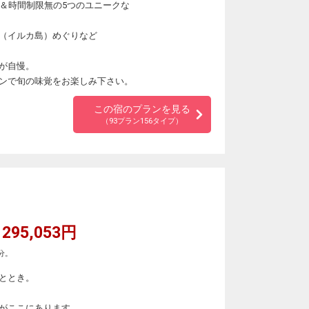
要＆時間制限無の5つのユニークな
（イルカ島）めぐりなど
が自慢。
ンで旬の味覚をお楽しみ下さい。
この宿のプランを見る
（93プラン156タイプ）
295,053円
分。
ととき。
がここにあります。