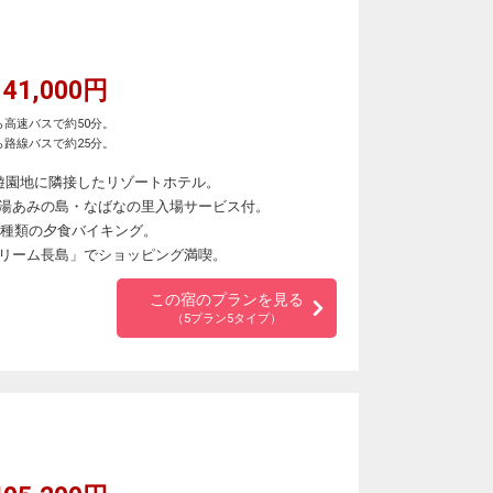
41,000円
高速バスで約50分。
路線バスで約25分。
遊園地に隣接したリゾートホテル。
湯あみの島・なばなの里入場サービス付。
0種類の夕食バイキング。
リーム長島」でショッピング満喫。
この宿のプランを見る
（5プラン5タイプ）