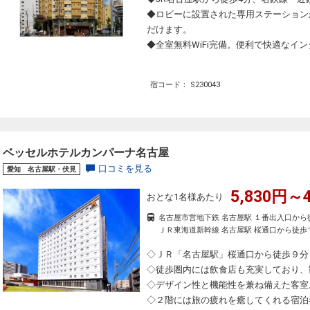
◆ロビーに設置された専用ステーション
だけます。
◆全室無料WiFi完備。便利で快適なイ
宿コード： S230043
ベッセルホテルカンパーナ名古屋
口コミを見る
愛知 名古屋駅・伏見
5,830円～4
おとな1名様あたり
名古屋市営地下鉄 名古屋駅 １番出入口から
ＪＲ東海道新幹線 名古屋駅 桜通口から徒歩
◇ＪＲ「名古屋駅」桜通口から徒歩９分
◇徒歩圏内には飲食店も充実しており、
◇デザイン性と機能性を兼ね備えた客室
◇２階には旅の疲れを癒してくれる宿泊