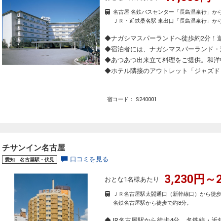
名古屋 名鉄バスセンター「長島温泉行」から
ＪＲ・近鉄桑名駅 東出口「長島温泉行」から
◆ナガシマスパーランドへ徒歩約2分！
◆宿泊者には、ナガシマスパーランド・
◆あつあつ出来立て料理をご提供。和洋
◆ホテル隣接のアウトレット「ジャズド
宿コード： S240001
チサンイン名古屋
口コミを見る
愛知 名古屋駅・伏見
3,230円～2
おとな1名様あたり
ＪＲ名古屋駅太閤通口（新幹線口）から徒歩
名鉄名古屋駅から徒歩で約8分。
◆JR名古屋駅から徒歩4分、名鉄線・近