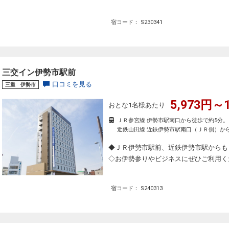
宿コード： S230341
三交イン伊勢市駅前
口コミを見る
三重 伊勢市
5,973円～1
おとな1名様あたり
ＪＲ参宮線 伊勢市駅南口から徒歩で約5分。
近鉄山田線 近鉄伊勢市駅南口（ＪＲ側）か
◆ＪＲ伊勢市駅前、近鉄伊勢市駅からも
◇お伊勢参りやビジネスにぜひご利用く
宿コード： S240313