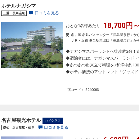
ホテルナガシマ
口コミを見る
三重 長島温泉
18,700円～
おとな1名様あたり
名古屋 名鉄バスセンター「長島温泉行」から
ＪＲ・近鉄 桑名駅東出口「長島温泉行」から
◆ナガシマスパーランドへ徒歩約2分！
◆宿泊者には、ナガシマスパーランド・
◆あつあつ出来立て料理を♪和洋中約10
◆ホテル隣接のアウトレット「ジャズド
宿コード： S240003
名古屋観光ホテル
ハイクラス
口コミを見る
愛知 名古屋駅・伏見