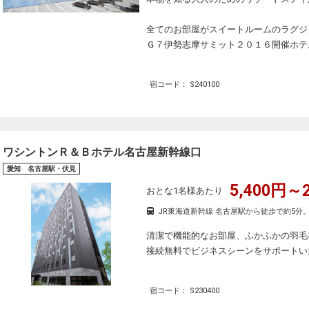
全てのお部屋がスイートルームのラグジ
Ｇ７伊勢志摩サミット２０１６開催ホテ
宿コード： S240100
ワシントンＲ＆Ｂホテル名古屋新幹線口
愛知 名古屋駅・伏見
5,400円～2
おとな1名様あたり
JR東海道新幹線 名古屋駅から徒歩で約5分
清潔で機能的なお部屋、ふかふかの羽毛布
接続無料でビジネスシーンをサポートい
宿コード： S230400