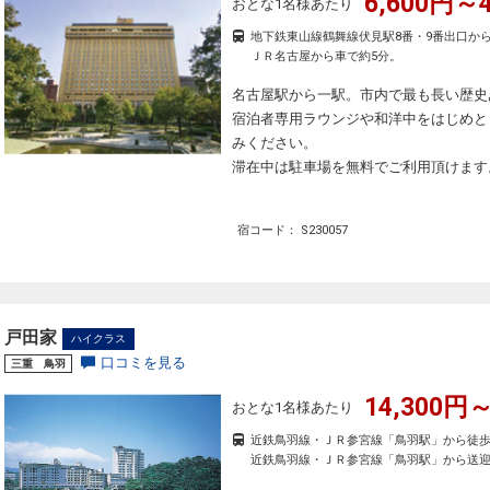
6,600円～4
おとな1名様あたり
地下鉄東山線鶴舞線伏見駅8番・9番出口か
ＪＲ名古屋から車で約5分。
名古屋駅から一駅。市内で最も長い歴史
宿泊者専用ラウンジや和洋中をはじめと
みください。
滞在中は駐車場を無料でご利用頂けます
宿コード： S230057
戸田家
ハイクラス
口コミを見る
三重 鳥羽
14,300円～
おとな1名様あたり
近鉄鳥羽線・ＪＲ参宮線「鳥羽駅」から徒歩
近鉄鳥羽線・ＪＲ参宮線「鳥羽駅」から送迎