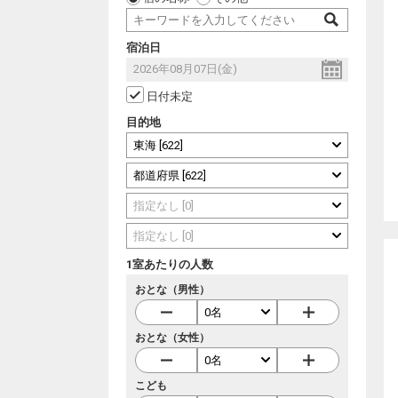
宿泊日
日付未定
目的地
1室あたりの人数
おとな（男性）
おとな（女性）
こども