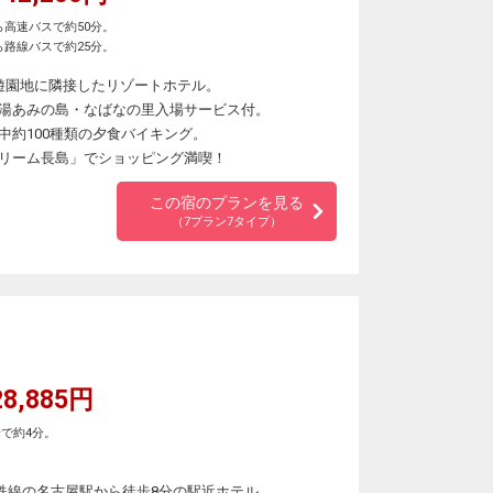
高速バスで約50分。
路線バスで約25分。
遊園地に隣接したリゾートホテル。
湯あみの島・なばなの里入場サービス付。
中約100種類の夕食バイキング。
リーム長島」でショッピング満喫！
この宿のプランを見る
（7プラン7タイプ）
8,885円
で約4分。
鉄線の名古屋駅から徒歩8分の駅近ホテル