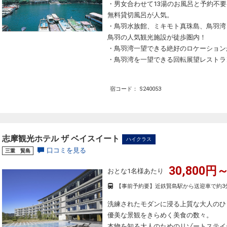
・男女合わせて13湯のお風呂と予約不
無料貸切風呂が人気。
・鳥羽水族館、ミキモト真珠島、鳥羽湾
鳥羽の人気観光施設が徒歩圏内！
・鳥羽湾一望できる絶好のロケーション
・鳥羽湾を一望できる回転展望レストラ
宿コード： S240053
志摩観光ホテル ザ ベイスイート
ハイクラス
口コミを見る
三重 賢島
30,800円～
おとな1名様あたり
【事前予約要】近鉄賢島駅から送迎車で約3
洗練されたモダンに浸る上質な大人のひ
優美な景観をきらめく美食の数々。
本物を知る大人のためのリゾートステイ