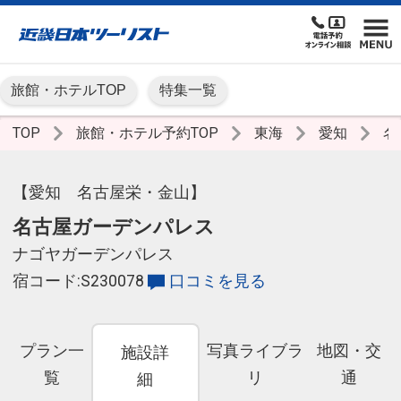
旅館・ホテルTOP
特集一覧
TOP
旅館・ホテル予約TOP
東海
愛知
名
【愛知 名古屋栄・金山】
名古屋ガーデンパレス
ナゴヤガーデンパレス
宿コード:S230078
口コミを見る
プラン一
写真ライブラ
地図・交
施設詳
覧
リ
通
細