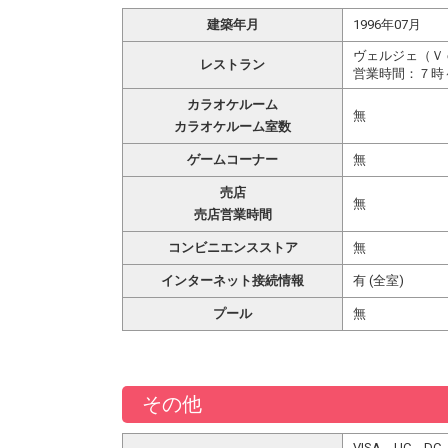
建築年月
1996年07月
ヴェルジェ（Ｖ
レストラン
営業時間：７時
カラオケルーム
無
カラオケルーム室数
ゲームコーナー
無
売店
無
売店営業時間
コンビニエンスストア
無
インターネット接続情報
有 (全室)
プール
無
その他
VISA、UC、