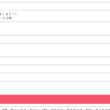
ｅｒｇｅｒ）
～２２時
DC、JCB、アメックス、セゾン、UFJ、マスター、ダイナース、ＭＣ、ＮＩＣ