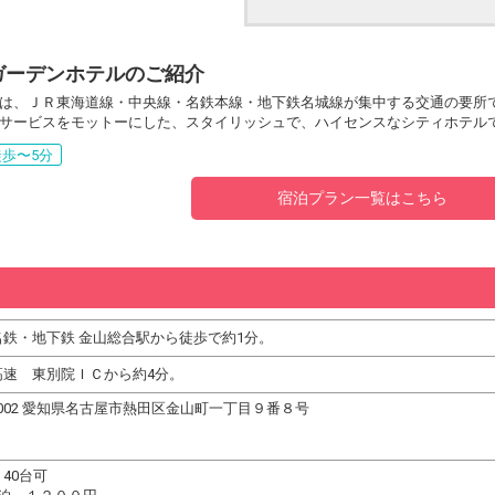
ガーデンホテルのご紹介
は、ＪＲ東海道線・中央線・名鉄本線・地下鉄名城線が集中する交通の要所
サービスをモットーにした、スタイリッシュで、ハイセンスなシティホテル
歩〜5分
宿泊プラン一覧はこちら
名鉄・地下鉄 金山総合駅から徒歩で約1分。
高速 東別院ＩＣから約4分。
-0002 愛知県名古屋市熱田区金山町一丁目９番８号
40台可