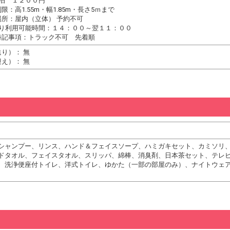
１泊 １２００円
限：高1.55m・幅1.85m・長さ5ｍまで
場所：屋内（立体） 予約不可
たり利用可能時間：１４：００～翌１１：００
特記事項：トラック不可 先着順
り）： 無
え）： 無
シャンプー、リンス、ハンド＆フェイスソープ、ハミガキセット、カミソリ
ドタオル、フェイスタオル、スリッパ、綿棒、消臭剤、日本茶セット、テレ
、洗浄便座付トイレ、洋式トイレ、ゆかた（一部の部屋のみ）、ナイトウェア