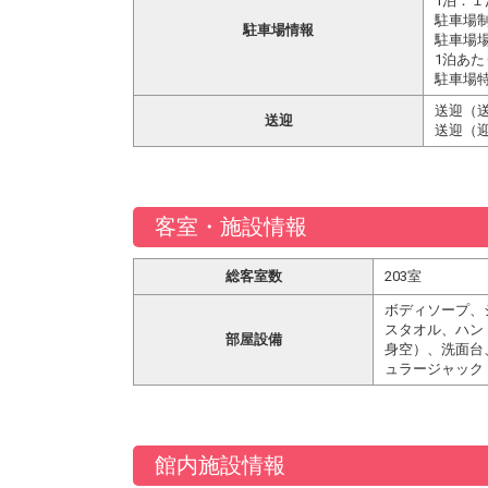
1泊：
駐車場制
駐車場情報
駐車場
1泊あ
駐車場
送迎（送
送迎
送迎（迎
客室・施設情報
総客室数
203室
ボディソープ、
スタオル、ハン
部屋設備
身空）、洗面台
ュラージャック
館内施設情報