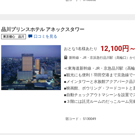
品川プリンスホテル アネックスタワー
口コミを見る
東京都心 品川
12,100円～
おとな1名様あたり
新幹線・JR・京浜急行品川駅（高輪口）か
≪東海道新幹線・JR・京急品川駅（高輪
■観光にも便利！羽田空港まで京急線で
■メインタワーと水族館アクアパーク品
■映画館、ボウリング・フードコートと
■自動チェックアウトマシーンを設置で
■３階には託児ルームのだっこルーム完
宿コード： S130049