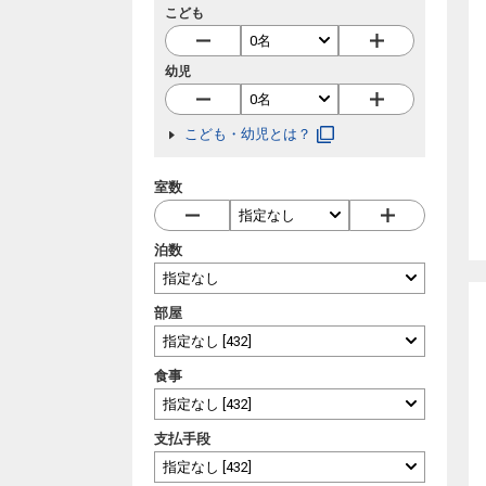
こども
幼児
こども・幼児とは？
室数
泊数
部屋
食事
支払手段