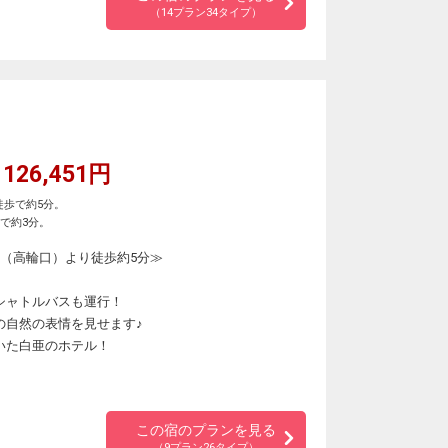
（14プラン34タイプ）
126,451円
徒歩で約5分。
で約3分。
駅（高輪口）より徒歩約5分≫
シャトルバスも運行！
の自然の表情を見せます♪
いた白亜のホテル！
この宿のプランを見る
（9プラン26タイプ）