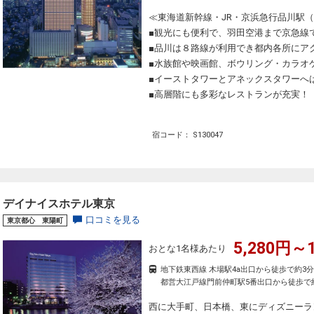
≪東海道新幹線・JR・京浜急行品川駅
■観光にも便利で、羽田空港まで京急線
■品川は８路線が利用でき都内各所にア
■水族館や映画館、ボウリング・カラオ
■イーストタワーとアネックスタワーへ
■高層階にも多彩なレストランが充実！
宿コード： S130047
デイナイスホテル東京
口コミを見る
東京都心 東陽町
5,280円～1
おとな1名様あたり
地下鉄東西線 木場駅4a出口から徒歩で約3
都営大江戸線門前仲町駅5番出口から徒歩で
西に大手町、日本橋、東にディズニーラ