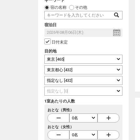
キーワード
宿の名称
その他
宿泊日
日付未定
目的地
1室あたりの人数
おとな（男性）
おとな（女性）