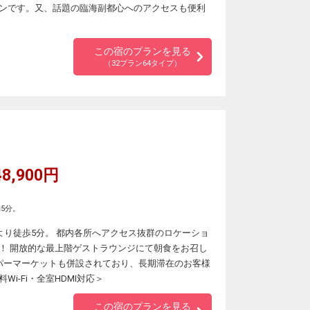
ンです。又、話題の臨海副都心へのアクセスも便利
この宿のプランを見る
（32プラン64タイプ）
8,900円
5分。
]より徒歩5分。 都内各所へアクセス抜群のロケーショ
！ 開放的な最上階ゲストラウンジにて朝食をお召し
パーマーケットも併設されており、長期滞在のお客様
i-Fi・全室HDMI対応＞
この宿のプランを見る