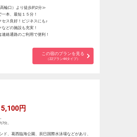
（高輪口）より徒歩約2分≫
で一本、最短１５分！
クセス良好！ビジネスにも♪
ケなどの施設も充実！
は連絡通路のご利用で便利！
この宿のプランを見る
（22プラン44タイプ）
5,100円
分。
約7分。
ンド、葛西臨海公園、辰巳国際水泳場などがあり、