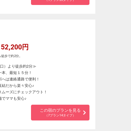
52,200円
ら徒歩で約2分。
口）より徒歩約2分≫
一本、最短１５分！
川へは連絡通路で便利！
直結だから楽々安心♪
スムーズにチェックアウト！
備でママも安心♪
この宿のプランを見る
（7プラン14タイプ）