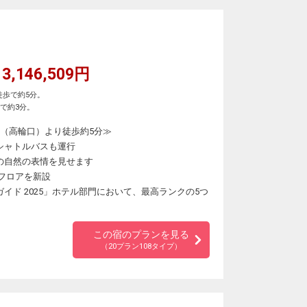
3,146,509円
徒歩で約5分。
で約3分。
駅（高輪口）より徒歩約5分≫
シャトルバスも運行
の自然の表情を見せます
ブフロアを新設
イド 2025」ホテル部門において、最高ランクの5つ
この宿のプランを見る
（20プラン108タイプ）