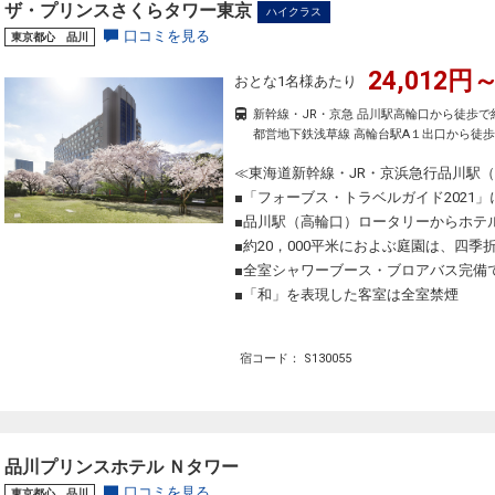
ザ・プリンスさくらタワー東京
ハイクラス
口コミを見る
東京都心 品川
24,012円～
おとな1名様あたり
新幹線・JR・京急 品川駅高輪口から徒歩で
都営地下鉄浅草線 高輪台駅A１出口から徒歩
≪東海道新幹線・JR・京浜急行品川駅
■「フォーブス・トラベルガイド2021」
■品川駅（高輪口）ロータリーからホテ
■約20，000平米におよぶ庭園は、四
■全室シャワーブース・ブロアバス完備
■「和」を表現した客室は全室禁煙
宿コード： S130055
品川プリンスホテル Ｎタワー
口コミを見る
東京都心 品川