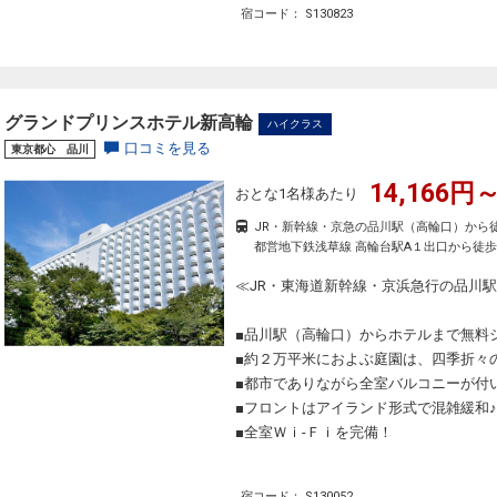
宿コード： S130823
グランドプリンスホテル新高輪
ハイクラス
口コミを見る
東京都心 品川
14,166円～
おとな1名様あたり
JR・新幹線・京急の品川駅（高輪口）から
都営地下鉄浅草線 高輪台駅A１出口から徒歩
≪JR・東海道新幹線・京浜急行の品川
■品川駅（高輪口）からホテルまで無料
■約２万平米におよぶ庭園は、四季折々
■都市でありながら全室バルコニーが付
■フロントはアイランド形式で混雑緩和♪
■全室Ｗｉ-Ｆｉを完備！
宿コード： S130052