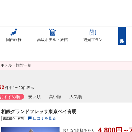
国内旅行
高級ホテル・旅館
観光プラン
ホテル・旅館一覧
32
件中1〜20件表示
おすすめ順
安い順
高い順
人気順
相鉄グランドフレッサ東京ベイ有明
口コミを見る
東京都心 有明
4,800円～7
おとな1名様あたり