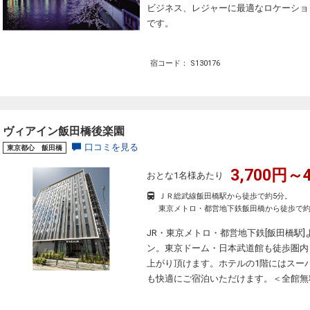
ビジネス、レジャーに最適なロケーショ
です。
宿コード： S130176
ヴィアイン飯田橋後楽園
口コミを見る
東京都心 飯田橋
3,700円～4
おとな1名様あたり
ＪＲ総武線飯田橋駅から徒歩で約5分。
東京メトロ・都営地下鉄飯田橋から徒歩で約
JR・東京メトロ・都営地下鉄[飯田橋駅
ン。東京ドーム・日本武道館も徒歩圏内
上がり頂けます。ホテルの1階にはスー
も快適にご宿泊いただけます。＜全館無料W