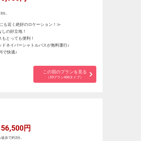
3分。
にも近く絶好のロケーション！≫
なしの好立地！
スもとっても便利！
ッドネイバーシャトルバスが無料運行♪
料で快適♪
♪
この宿のプランを見る
（59プラン400タイプ）
56,500円
ら徒歩で約2分。