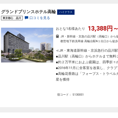
グランドプリンスホテル高輪
ハイクラス
口コミを見る
東京都心 品川
13,388円～
おとな1名様あたり
JR・新幹線・京急の品川駅（高輪口）から
都営地下鉄浅草線 高輪台駅A１出口から徒歩
≪JR・東海道新幹線・京浜急行の品川
■品川駅（高輪口）からホテルまで無料
■約２万平米におよぶ庭園は、四季折々
■2016年11月に全客室を改装し、クラ
■高輪花香路は「フォーブス・トラベルガ
星を獲得
宿コード： S130051