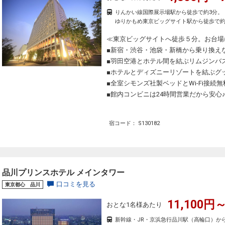
りんかい線国際展示場駅から徒歩で約3分。
ゆりかもめ東京ビッグサイト駅から徒歩で約
≪東京ビッグサイトへ徒歩５分。お台場
■新宿・渋谷・池袋・新橋から乗り換え
■羽田空港とホテル間を結ぶリムジンバ
■ホテルとディズニーリゾートを結ぶグ
■全室シモンズ社製ベッドとWi-Fi接続無
■館内コンビニは24時間営業だから安心
宿コード： S130182
品川プリンスホテル メインタワー
口コミを見る
東京都心 品川
11,100円～
おとな1名様あたり
新幹線・JR・京浜急行品川駅（高輪口）か