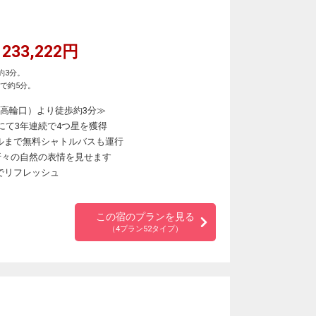
233,222円
約3分。
で約5分。
（高輪口）より徒歩約3分≫
にて3年連続で4つ星を獲得
ルまで無料シャトルバスも運行
季折々の自然の表情を見せます
でリフレッシュ
この宿のプランを見る
（4プラン52タイプ）