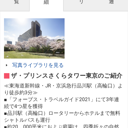
覧
リ
通
細
写真ライブラリを見る
ザ・プリンスさくらタワー東京のご紹介
≪東海道新幹線・JR・京浜急行品川駅（高輪口）よ
り徒歩約3分≫
■「フォーブス・トラベルガイド2021」にて3年連
続で4つ星を獲得
■品川駅（高輪口）ロータリーからホテルまで無料
シャトルバスも運行
■約20，000平米におよぶ庭園は、四季折々の自然