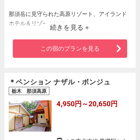
那須岳に見守られた高原リゾート、アイランド
ホテル＆リゾート那須。
続きを見る
29のゲストルームすべてから連山を望み、ゆっ
たりとした間取りの室内は自室のようなくつろ
この宿のプランを見る
ぎがあります。
自社農園で育てた新鮮野菜やハーブをシェフが
腕によりをかけて仕上げた料理、関東初のファ
スティング・プログラムなど、健康と美をお土
＊ペンション ナザル・ボンジュ
産に。
栃木 那須高原
4,950円～20,650円