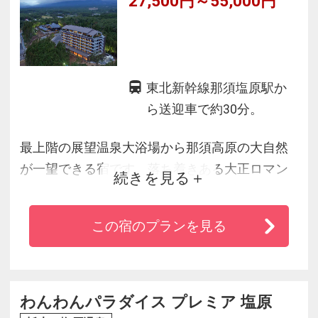
27,500円～55,000円
東北新幹線那須塩原駅か
ら送迎車で約30分。
最上階の展望温泉大浴場から那須高原の大自然
が一望できる宿です。落ち着きある大正ロマン
続きを見る
の館内、独自の源泉、美人の湯と名高い炭酸水
素塩温泉で心安らぐひとときをお過ごし頂けま
この宿のプランを見る
す。那須高原の豊富な食材を使った創作イタリ
アンまたは創作和食をコース料理仕立てでお召
し上がりください。
わんわんパラダイス プレミア 塩原