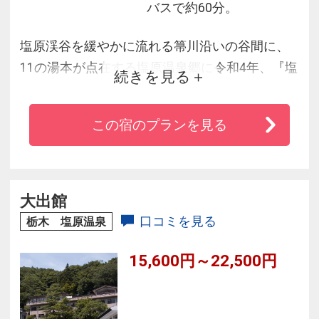
バスで約60分。
塩原渓谷を緩やかに流れる箒川沿いの谷間に、
11の湯本が点在する塩原温泉郷に令和4年、『塩
続きを見る
の湯温泉 蓮月』がオープン。宿へは専用のケー
ブルカーで下って訪れる。天然温泉が満たす露
この宿のプランを見る
天風呂を全室に備え、効能豊かで美肌の湯とも
称される湯を独占できる。また、露天風呂や開
放的な大浴場、3つの貸切露天も用意。夕食は地
場の味覚をふんだんに盛り込んだ会席料理をご
大出館
提供。
口コミを見る
栃木 塩原温泉
15,600円～22,500円