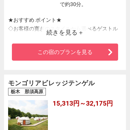
で約30分。
★おすすめ ポイント★
◇お客様の寛ぎのスタイルから選べるゲストル
続きを見る
ーム！
◇ガーデンコートに面したカジュアルな雰囲気
この宿のプランを見る
で味わう「本格フレンチ」！
◇源泉かけ流しの天然温泉。泉質は美肌の湯と
もいわれる弱アルカリ性！
モンゴリアビレッジテンゲル
栃木 那須高原
15,313円～32,175円