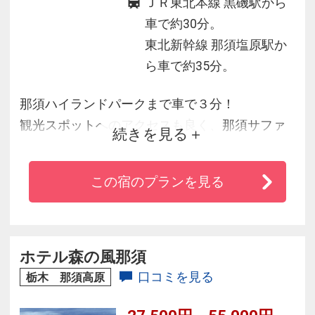
ＪＲ東北本線 黒磯駅から
車で約30分。
東北新幹線 那須塩原駅か
ら車で約35分。
那須ハイランドパークまで車で３分！
観光スポットへのアクセスも良く、那須サファ
続きを見る
リパーク，南が丘牧場，沼原湿原，乙女の滝な
どへお出かけしてみてはいかがですか？
この宿のプランを見る
那須の自然たっぷり！木々に囲まれた静かな環
境で、四季の変化を存分に楽しめる立地です。
オリジナルコース料理とスイーツバイキングを
お楽しみください。館内は無線ＬＡＮがご利用
ホテル森の風那須
できます。
口コミを見る
栃木 那須高原