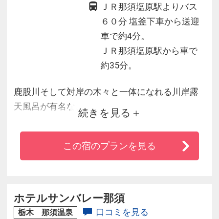
ＪＲ那須塩原駅よりバス
６０分 塩釜下車から送迎
車で約4分。
ＪＲ那須塩原駅から車で
約35分。
鹿股川そして対岸の木々と一体になれる川岸露
天風呂が有名な、
続きを見る
栃木県塩原温泉にある秘湯。
自然湧出の源泉かけ流しで2色のにごり湯が楽し
この宿のプランを見る
めます。
お料理は地元食材と旬の味覚にこだわる山の幸
を堪能。
古き良き温泉ムードを味わいたい方におすすめ
ホテルサンバレー那須
します。
口コミを見る
栃木 那須温泉