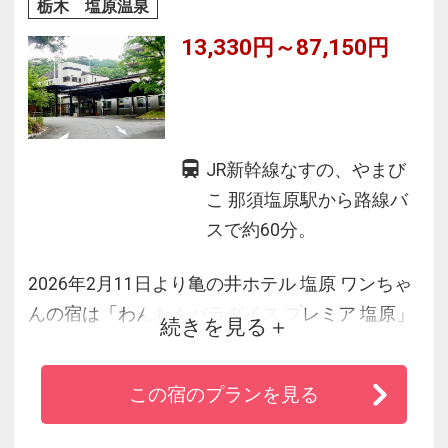
栃木 塩原温泉
13,330円～87,150円
JR新幹線なすの、やまび
こ 那須塩原駅から路線バ
スで約60分。
2026年2月11日より亀の井ホテル 塩原 ワンちゃ
んの宿は「わんわんパラダイス プレミア 塩原」
続きを見る
へリブランドいたしました。
豊かな自然の恵みを活かし、四季を感じさせる
この宿のプランを見る
料理人自慢の日本料理をご堪能ください。