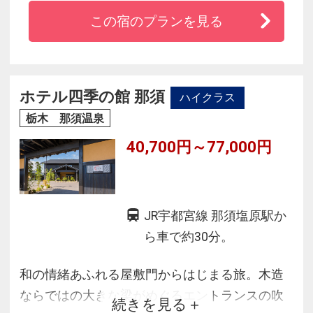
◇標高７００ｍの那須高原の中腹にあり南面に
この宿のプランを見る
は八溝山系が一望
◇いつまでも継承される伝統のおもてなし
◇那須高原の四季を感じる源泉かけ流しの露天
風呂
ホテル四季の館 那須
ハイクラス
◇こだわりの食材で季節を感じる会席料理での
栃木 那須温泉
おもてなし
40,700円～77,000円
JR宇都宮線 那須塩原駅か
ら車で約30分。
和の情緒あふれる屋敷門からはじまる旅。木造
ならではの大きな梁がめぐるエントランスの吹
続きを見る