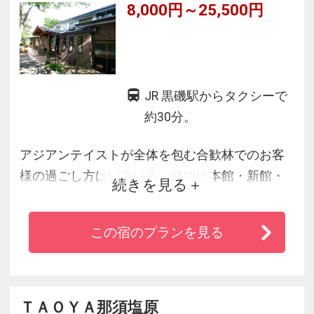
8,000円～25,500円
JR 黒磯駅からタクシーで
約30分。
アジアンテイストが全体を包む合歓林でのお客
様の過ごし方はいろいろ。建物は本館・新館・
続きを見る
コテージの３種でお２人からグループまでそれ
ぞれの目的に応じて自由に選べます。お風呂は
この宿のプランを見る
２つの露天風呂を含め６種。いずれも貸切制で
２４時間入浴可。自慢の食べ・飲み・入り放題
のサービスをお楽しみください。忙しい日常を
離れゆっくりおくつろぎ下さい。那須ハイラン
ＴＡＯＹＡ那須塩原