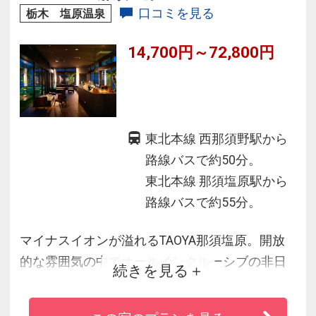
ドパークまで車で１分。
口コミを見る
栃木 塩原温泉
14,700円～72,800円
東北本線 西那須野駅から
路線バスで約50分。
東北本線 那須塩原駅から
路線バスで約55分。
マイナスイオンが溢れるTAOYA那須塩原。開放
的な雰囲気の中でオールインクルーシブの非日
続きを見る
常体験をお楽しみください。