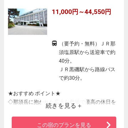
11,000円～44,550円
（要予約・無料）ＪＲ那
須塩原駅から送迎車で約
40分。
ＪＲ黒磯駅から路線バス
で約30分。
★おすすめ ポイント★
◇那須岳に抱かれた広大な敷地で最高の休日を
続きを見る
過ごす高原リゾート！
◇趣の異なった9つの館が点在！お客さまの旅の
この宿のプランを見る
スタイルでチョイス