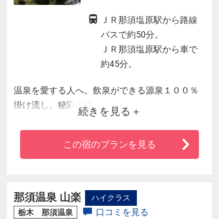
ＪＲ那須塩原駅から路線
バスで約50分。
ＪＲ那須塩原駅から車で
約45分。
温泉を愛する人へ。飲泉ができる源泉１００％
掛け流し、秘湯の宿。
続きを見る
日本で唯一の「墨の湯」は神秘さと心身ともに
癒されることでしょう。
この宿のプランを見る
全部で８ケ所の浴槽を有し、美しい渓谷に囲ま
れた塩原温泉の露天風呂をお楽しみいただけま
す。
お食事はお部屋食で、山菜、川魚、お野菜など
那須温泉 山楽
ハイクラス
地産地消の素朴ですが、温かいおもてなしのお
口コミを見る
栃木 那須温泉