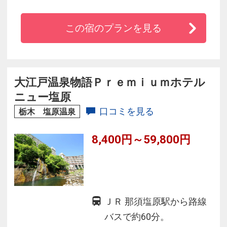
き抜けや、那須高原の風がわたる歩廊に囲まれ
た日本庭園など、自然の趣を感じられる湯宿で
この宿のプランを見る
す。那須の食材や、美人の湯を楽しみ、大切な
人と過ごすかけがえのない季節。大人のための
雅を凝らした時間。「ホテル四季の館 那須」の
ご滞在が大切な思い出になるよう、心を尽くし
大江戸温泉物語Ｐｒｅｍｉｕｍホテル
てお待ち申し上げます。
ニュー塩原
口コミを見る
栃木 塩原温泉
8,400円～59,800円
ＪＲ 那須塩原駅から路線
バスで約60分。