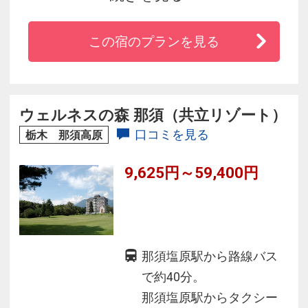
リゾートホテルです。
食事は地場で採れたみずみずしい高原野菜や旬
この宿のプランを見る
の食材を使い、四季折々の味覚をお楽しみ戴け
ます。
南ヶ丘牧場、ハイランドパーク、りんどう湖フ
ァミリー牧場など観光の拠点に便利な立地で
ウェルネスの森 那須（共立リゾート）
す。
口コミを見る
栃木 那須高原
9,625円～59,400円
那須塩原駅から路線バス
で約40分。
那須塩原駅からタクシー