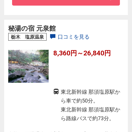
◇お食事は出来立てを味わえるオーダーバイキ
ング！
◇3種の泉質を楽しめる温泉リゾート！
秘湯の宿 元泉館
口コミを見る
栃木 塩原温泉
8,360円～26,840円
東北新幹線 那須塩原駅か
ら車で約50分。
東北新幹線 那須塩原駅か
ら路線バスで約73分。