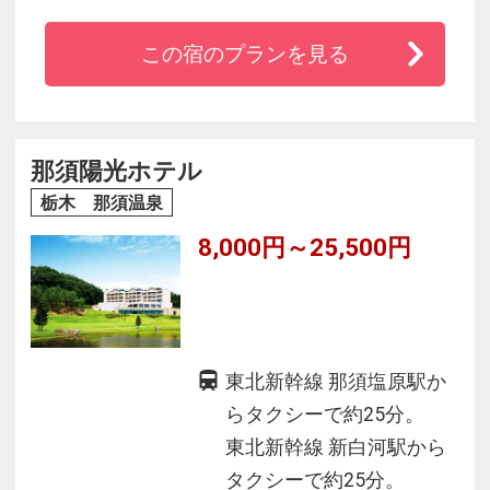
可）。JR宇都宮線・野崎駅より徒歩3分、東北自
この宿のプランを見る
動車道 矢板I.Cまたは東北自動車道 西那須野・塩
原I.Cより15分。駐車場約60台あり（どんな大型
車でも歓迎いたします。）
那須陽光ホテル
栃木 那須温泉
8,000円～25,500円
東北新幹線 那須塩原駅か
らタクシーで約25分。
東北新幹線 新白河駅から
タクシーで約25分。