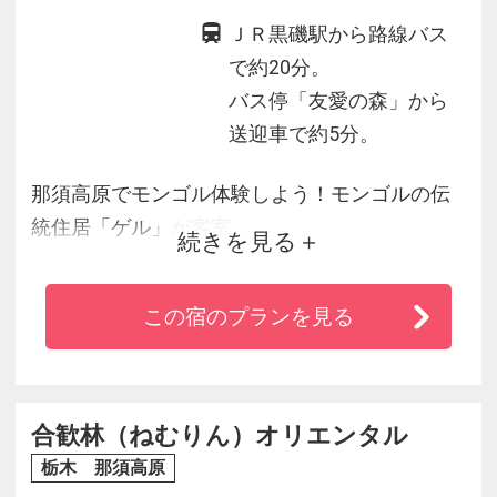
ＪＲ黒磯駅から路線バス
で約20分。
バス停「友愛の森」から
送迎車で約5分。
那須高原でモンゴル体験しよう！モンゴルの伝
統住居「ゲル」が客室。
続きを見る
伝統模様が施されたゲル内はモンゴルへ来たか
のような異空間ながら、ＴＶ・エアコンも完備
この宿のプランを見る
で快適です。
夕食はボリューム満点！生ビールやアルヒ（モ
ンゴルウォッカ）と共にわいわいと、そして民
族楽器「馬頭琴」の演奏も毎日無料開催！
合歓林（ねむりん）オリエンタル
夜は星空を見ながら、自家源泉の露天風呂は美
栃木 那須高原
人の湯として人気です。