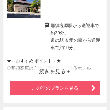
那須塩原駅から送迎車で
約30分。
道の駅 友愛の森から送迎
車で約10分。
★～おすすめ ポイント～★
◇那須高原の自然に囲まれた滞在型ホテル！
続きを見る
◇美肌に効果的なpH8.0弱アルカリ性の温泉！
◇ヨーロピアンクラシックの高原リゾートなら
この宿のプランを見る
ではの広々とした客室
◇お食事は那須高原の豊かな食材を上質なおも
てなしと共に