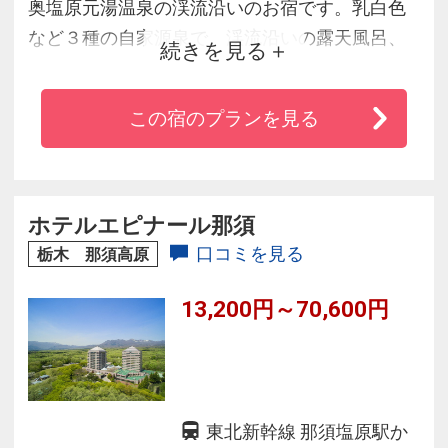
奥塩原元湯温泉の渓流沿いのお宿です。乳白色
など３種の自家源泉で、渓流沿いの露天風呂、
続きを見る
大浴場、檜風呂、岩風呂（混浴・女性専用時間
あり）など４つのお風呂を。源泉は、総硫黄量
この宿のプランを見る
９０．２ミリグラムと国内での屈指の含有量を
かけ流しで。飲泉所もあり、体の内と外から温
泉の良さを体感いただけます。全客室で、無料
無線LANが利用できます。ペットと泊まれる客室
ホテルエピナール那須
も２室あります。
口コミを見る
栃木 那須高原
13,200円～70,600円
東北新幹線 那須塩原駅か