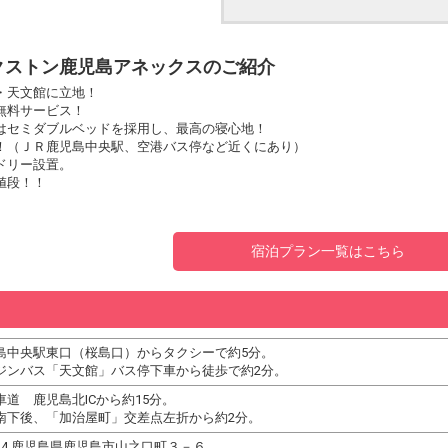
クストン鹿児島アネックスのご紹介
・天文館に立地！
無料サービス！
はセミダブルベッドを採用し、最高の寝心地！
！（ＪＲ鹿児島中央駅、空港バス停など近くにあり）
ドリー設置。
値段！！
宿泊プラン一覧はこちら
島中央駅東口（桜島口）からタクシーで約5分。
ジンバス「天文館」バス停下車から徒歩で約2分。
車道 鹿児島北ICから約15分。
南下後、「加治屋町」交差点左折から約2分。
0844 鹿児島県鹿児島市山之口町３－６