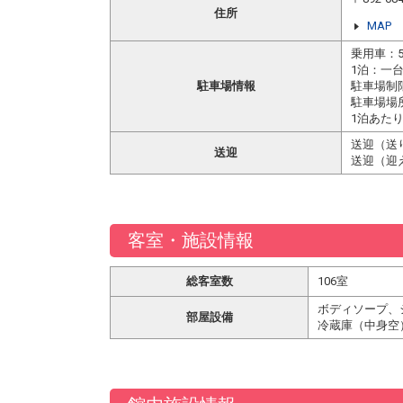
住所
MAP
乗用車：5
1泊：一台
駐車場情報
駐車場制
駐車場場
1泊あたり
送迎（送
送迎
送迎（迎
客室・施設情報
総客室数
106室
ボディソープ、
部屋設備
冷蔵庫（中身空