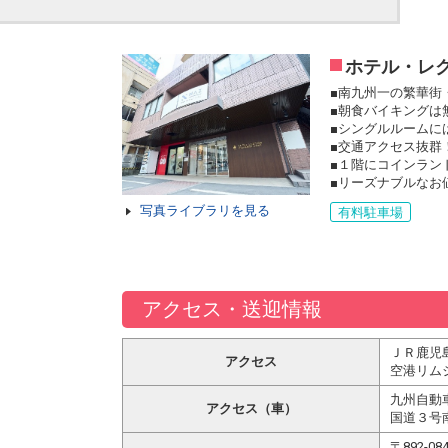
ホテル・レ
■南九州一の繁華街
■朝食バイキングは
■シングルルームに
■交通アクセス抜群
■１階にコインラン
■リーズナブルなお
写真ライブラリを見る
有料駐車場
アクセス・送迎情報
ＪＲ鹿児
アクセス
空港リム
九州自動
アクセス（車）
国道３号
〒892-