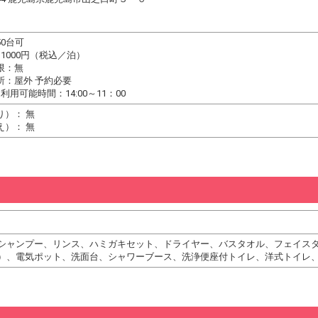
0台可
1000円（税込／泊）
限：無
所：屋外 予約必要
利用可能時間：14:00～11：00
り）： 無
え）： 無
シャンプー、リンス、ハミガキセット、ドライヤー、バスタオル、フェイス
）、電気ポット、洗面台、シャワーブース、洗浄便座付トイレ、洋式トイレ