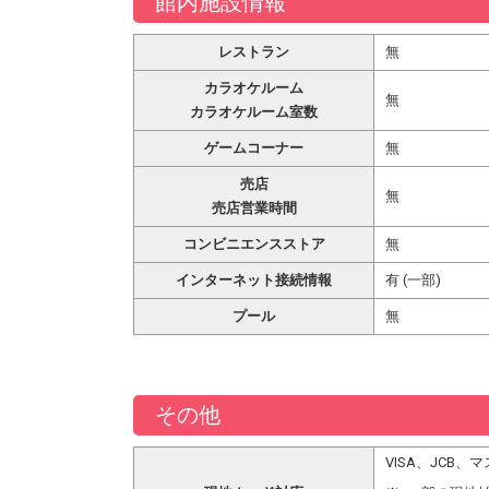
館内施設情報
レストラン
無
カラオケルーム
無
カラオケルーム室数
ゲームコーナー
無
売店
無
売店営業時間
コンビニエンスストア
無
インターネット接続情報
有 (一部)
プール
無
その他
VISA、JCB、