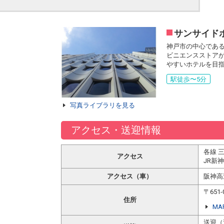
サンサイド
神戸市の中心である
ビニエンスストアが
やすいホテルを目
駅徒歩〜5分
写真ライブラリを見る
アクセス・送迎情報
各線 
アクセス
JR新
アクセス（車）
阪神高
〒65
住所
MA
送迎（