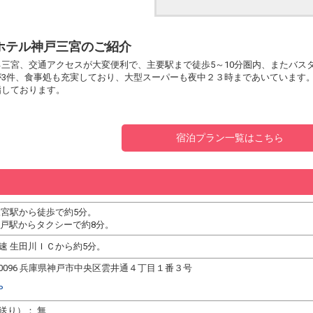
ホテル神戸三宮のご紹介
三宮、交通アクセスが大変便利で、主要駅まで徒歩5～10分圏内、またバス
3件、食事処も充実しており、大型スーパーも夜中２３時まであいています。 
指しております。
宿泊プラン一覧はこちら
三宮駅から徒歩で約5分。
神戸駅からタクシーで約8分。
速 生田川ＩＣから約5分。
1-0096 兵庫県神戸市中央区雲井通４丁目１番３号
P
送り）： 無