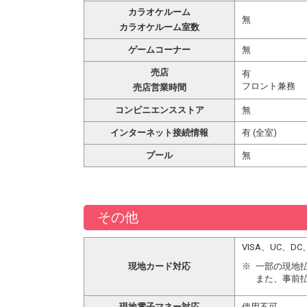
カラオケルーム
無
カラオケルーム室数
ゲームコーナー
無
売店
有
フロント兼務
売店営業時間
コンビニエンスストア
無
インターネット接続情報
有 (全室)
プール
無
その他
VISA、UC、
現地カード対応
一部の現地
また、事前
現地電子マネー対応
使用不可