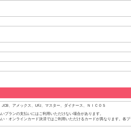
DC、JCB、アメックス、UFJ、マスター、ダイナース、ＮＩＣＯＳ
払いプランの支払いにはご利用いただけない場合があります。
払い・オンラインカード決済ではご利用いただけるカードが異なります。各プ