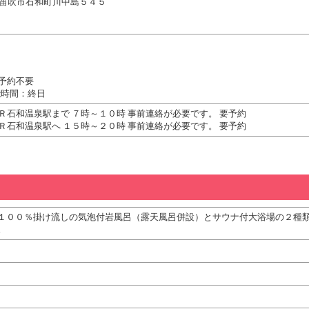
山梨県笛吹市石和町川中島５４５
 予約不要
能時間：終日
Ｒ石和温泉駅まで ７時～１０時 事前連絡が必要です。 要予約
Ｒ石和温泉駅へ １５時～２０時 事前連絡が必要です。 要予約
１００％掛け流しの気泡付岩風呂（露天風呂併設）とサウナ付大浴場の２種
。