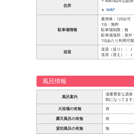
〒406-0024 
住所
MAP
乗用車：120台可
1泊：無料
駐車場情報
駐車場制限：無
駐車場場所：屋外
1泊あたり利用可
送迎（送り）： Ｊ
送迎
送迎（迎え）： Ｊ
風呂情報
湯量豊富な源泉
風呂案内
制になってます
大浴場の有無
有
露天風呂の有無
有
貸切風呂の有無
無