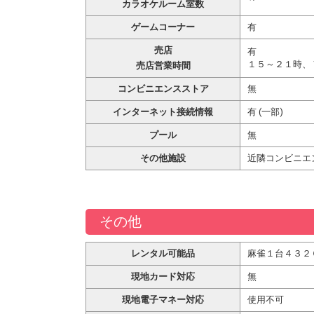
カラオケルーム室数
ゲームコーナー
有
売店
有
１５～２１時、
売店営業時間
コンビニエンスストア
無
インターネット接続情報
有 (一部)
プール
無
その他施設
近隣コンビニエ
その他
レンタル可能品
麻雀１台４３２
現地カード対応
無
現地電子マネー対応
使用不可