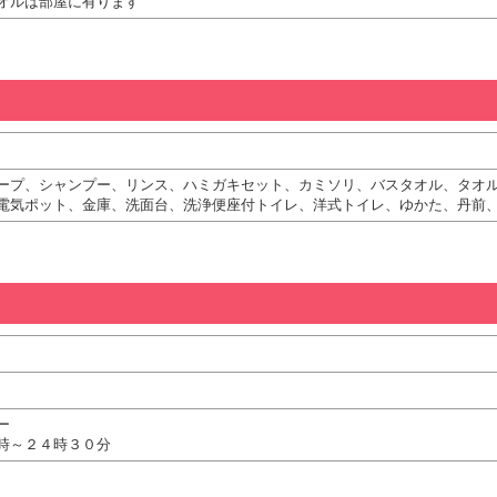
オルは部屋に有ります
ープ、シャンプー、リンス、ハミガキセット、カミソリ、バスタオル、タオ
電気ポット、金庫、洗面台、洗浄便座付トイレ、洋式トイレ、ゆかた、丹前
ー
時～２４時３０分