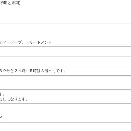
初期と末期)
ディーソープ、トリートメント
３０分と２４時～５時は入浴不可です。
す。
なしになります。
呂