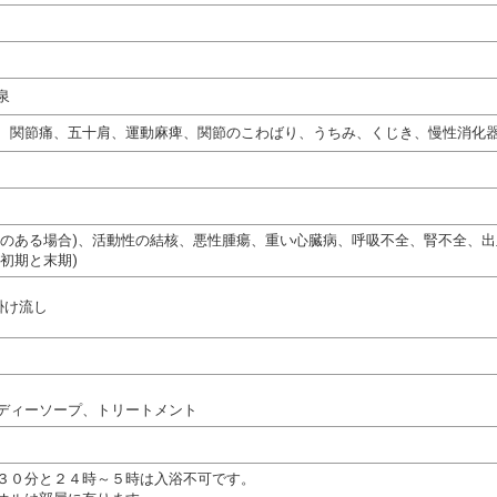
泉
、関節痛、五十肩、運動麻痺、関節のこわばり、うちみ、くじき、慢性消化
熱のある場合)、活動性の結核、悪性腫瘍、重い心臓病、呼吸不全、腎不全、
初期と末期)
掛け流し
ディーソープ、トリートメント
３０分と２４時～５時は入浴不可です。