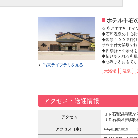
ホテル千石
☆彡 おすすめ ポイ
◆石和温泉の中心街
◆源泉１００％掛け
サウナ付大浴場で旅
◆四季折々の素材を
◆情緒あふれる和風
◆心温まるおもてな
写真ライブラリを見る
大浴場
温泉
アクセス・送迎情報
ＪＲ石和温泉駅か
アクセス
ＪＲ石和温泉駅改
アクセス（車）
中央自動車道 一