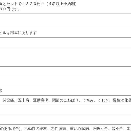
食とセットで４３２０円～（４名以上予約制）
８０円です。
オルは部屋にあります
泉
、関節痛、五十肩、運動麻痺、関節のこわばり、うちみ、くじき、慢性消化
熱のある場合)、活動性の結核、悪性腫瘍、重い心臓病、呼吸不全、腎不全、