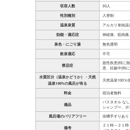
収容人数
30人
性別種別
入替制
温泉泉質
アルカリ単純温
効能・適応症
神経痛、筋肉痛
泉色・にごり湯
無色透明
飲泉適応
不可
急性疾患(特に
禁忌症
患、妊娠中(特に
水質区分（温泉かどうか）・天然
天然温泉100％
温泉100%の風呂が有る
料金
宿泊者無料
バスタオル なし
備品
シャンプー、ボ
風呂場のバリアフリー
浴槽手すりあり
２１時～２１時
備考