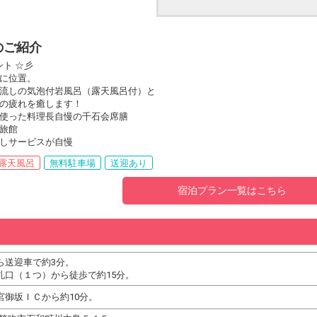
のご紹介
ント ☆彡
に位置。
流しの気泡付岩風呂（露天風呂付）と
の疲れを癒します！
使った料理長自慢の千石会席膳
旅館
しサービスが自慢
露天風呂
無料駐車場
送迎あり
宿泊プラン一覧はこちら
ら送迎車で約3分。
札口（１つ）から徒歩で約15分。
宮御坂ＩＣから約10分。