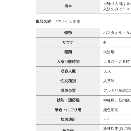
日帰り入浴は昼
備考
入浴のみは１０
風呂名称
サウナ付大浴場
特徴
バスタオル・タ
サウナ
有
種類
大浴場
入浴可能時間
１５時～翌９時
収容人数
50人
性別種別
入替制
温泉泉質
アルカリ単純温
効能・適応症
神経痛、筋肉痛
泉色・にごり湯
無色透明
飲泉適応
不可
急性疾患(特に