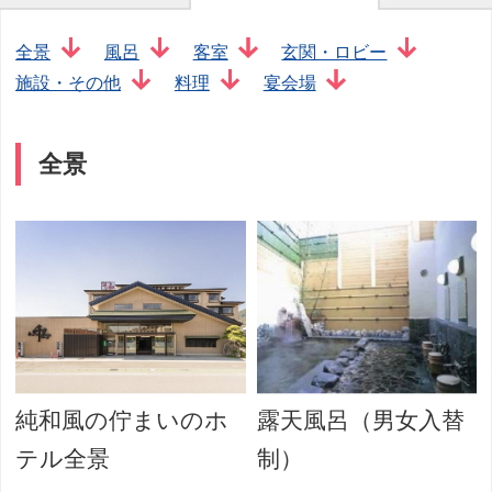
全景
風呂
客室
玄関・ロビー
施設・その他
料理
宴会場
全景
純和風の佇まいのホ
露天風呂（男女入替
テル全景
制）