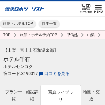
旅館・ホテルTOP
特集一覧
TOP
旅館・ホテル予約TOP
甲信越
山梨
【山梨 富士山石和温泉郷】
ホテル千石
ホテルセンゴク
宿コード:S190017
口コミを見る
プラン一
施設詳
地図・交
写真ライブラ
覧
細
通
リ