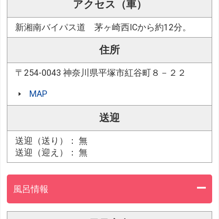
アクセス（車）
新湘南バイパス道 茅ヶ崎西ICから約12分。
住所
〒254-0043 神奈川県平塚市紅谷町８－２２
MAP
送迎
送迎（送り）： 無
送迎（迎え）： 無
風呂情報