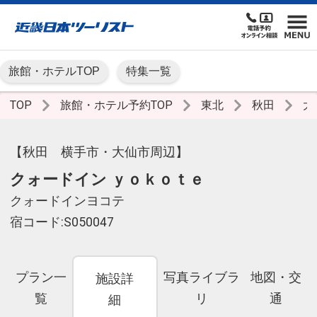
旅館・ホテルTOP
特集一覧
TOP
旅館・ホテル予約TOP
東北
秋田
大
【秋田 横手市・大仙市周辺】
クォードイン ｙｏｋｏｔｅ
クォードインヨコテ
宿コード:S050047
プラン一
写真ライブラ
地図・交
施設詳
覧
リ
通
細