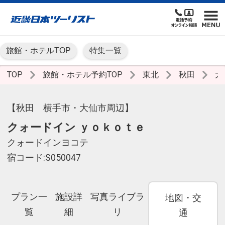
旅館・ホテルTOP
特集一覧
TOP
旅館・ホテル予約TOP
東北
秋田
大
【秋田 横手市・大仙市周辺】
クォードイン ｙｏｋｏｔｅ
クォードインヨコテ
宿コード:S050047
プラン一
施設詳
写真ライブラ
地図・交
覧
細
リ
通