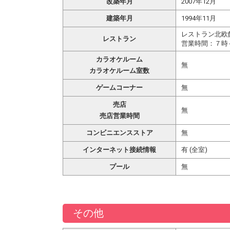
改築年月
2007年12月
建築年月
1994年11月
レストラン北欧
レストラン
営業時間：７時
カラオケルーム
無
カラオケルーム室数
ゲームコーナー
無
売店
無
売店営業時間
コンビニエンスストア
無
インターネット接続情報
有 (全室)
プール
無
その他