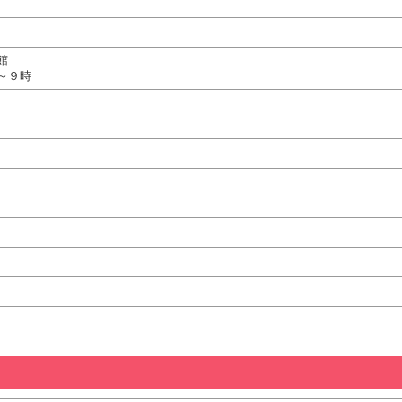
館
～９時