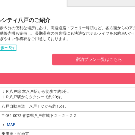
ルシティ八戸のご紹介
歩５分の便利な場所にあり、高速道路・フェリー埠頭など、各方面からのア
動販売機も完備し、長期滞在のお客様にも快適なホテルライフをお約束いたしま
ぎやすい作務衣をご用意しております。
歩〜5分
宿泊プラン一覧はこちら
ＪＲ八戸線 本八戸駅から徒歩で約5分。
ＪＲ八戸駅からタクシーで約20分。
八戸自動車道 八戸ＩＣから約15分。
〒031-0072 青森県八戸市城下２－２－２２
MAP
乗用車：20台可