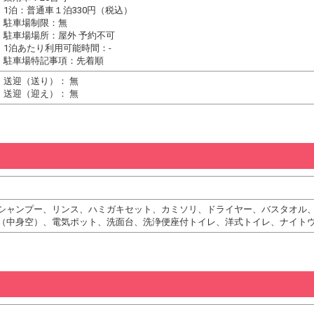
1泊：普通車１泊330円（税込）
駐車場制限：無
駐車場場所：屋外 予約不可
1泊あたり利用可能時間：-
駐車場特記事項：先着順
送迎（送り）： 無
送迎（迎え）： 無
シャンプー、リンス、ハミガキセット、カミソリ、ドライヤー、バスタオル
（中身空）、電気ポット、洗面台、洗浄便座付トイレ、洋式トイレ、ナイト