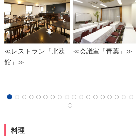
≪レストラン「北欧
≪会議室「青葉」≫
館」≫
料理