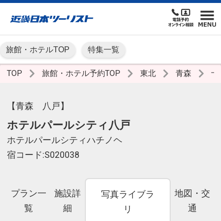
旅館・ホテルTOP
特集一覧
TOP
旅館・ホテル予約TOP
東北
青森
十
【青森 八戸】
ホテルパールシティ八戸
ホテルパールシティハチノヘ
宿コード:S020038
プラン一
施設詳
地図・交
写真ライブラ
覧
細
通
リ