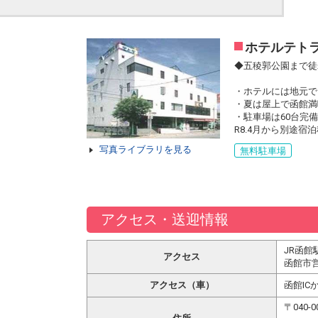
ホテルテト
◆五稜郭公園まで徒
・ホテルには地元で
・夏は屋上で函館満
・駐車場は60台完
R8.4月から別途宿泊
写真ライブラリを見る
無料駐車場
アクセス・送迎情報
JR函館
アクセス
函館市
アクセス（車）
函館IC
〒040