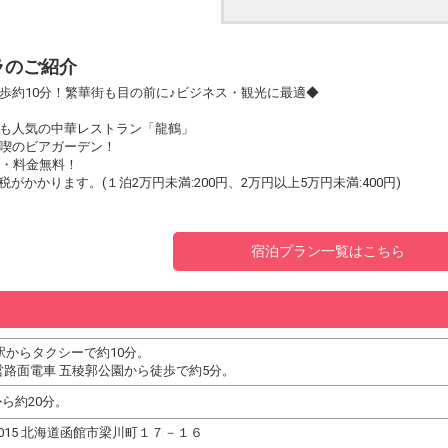
ラのご紹介
歩約10分！繁華街も目の前に♪ビジネス・観光に最適◆
も人気の中華レストラン「龍鶴」
喫のビアガーデン！
備・料金無料！
税がかかります。(１泊2万円未満:200円、2万円以上5万円未満:400円)
宿泊プラン一覧はこちら
駅からタクシーで約10分。
営路面電車 五稜郭公園から徒歩で約5分。
から約20分。
-0015 北海道函館市梁川町１７－１６