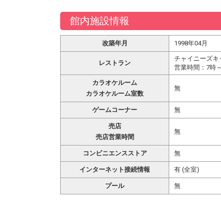
館内施設情報
改築年月
1998年04月
チャイニーズキ
レストラン
営業時間：7時～
カラオケルーム
無
カラオケルーム室数
ゲームコーナー
無
売店
無
売店営業時間
コンビニエンスストア
無
インターネット接続情報
有 (全室)
プール
無