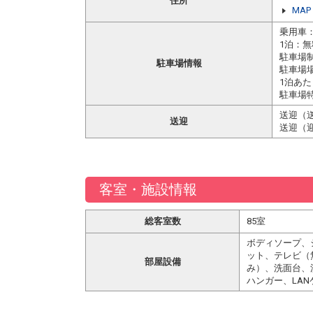
住所
MAP
乗用車：
1泊：無
駐車場
駐車場情報
駐車場
1泊あ
駐車場特
送迎（送
送迎
送迎（迎
客室・施設情報
総客室数
85室
ボディソープ、
ット、テレビ（
部屋設備
み）、洗面台、
ハンガー、LAN