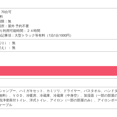
70台可
料
制限：無
場所：屋外 予約不要
たり利用可能時間：２４時間
記事項：大型トラック等有料（1泊1台1000円）
り）： 無
え）： 無
シャンプー、ハミガキセット、カミソリ、ドライヤー、バスタオル、ハンド
無料）、ＶＯＤ、冷暖房、冷蔵庫、冷蔵庫（中身空）、加湿器（一部の部屋
洗浄便座付トイレ、洋式トイレ、アイロン（一部の部屋のみ）、アイロンボ
ケーブル