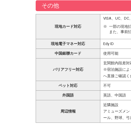
その他
VISA、UC、
現地カード対応
一部の現地
また、事前
現地電子マネー対応
Edy ID
中国銀聯カード
使用可能
玄関館内段差対
バリアフリー対応
※宿泊施設によ
へ直接ご確認く
ペット対応
不可
外国語
英語、中国語
近隣施設
周辺情報
アミューズメン
ール、野球、弓