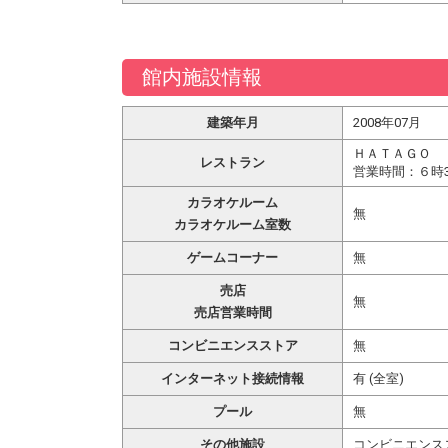
館内施設情報
建築年月
2008年07月
ＨＡＴＡＧＯ
レストラン
営業時間：６時3
カラオケルーム
無
カラオケルーム室数
ゲームコーナー
無
売店
無
売店営業時間
コンビニエンスストア
無
インターネット接続情報
有 (全室)
プール
無
その他施設
コンビニエンスス