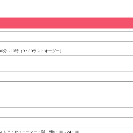
0分～10時（9：30ラストオーダー）
トア：セイコーマート隣 朝6：00～24：00