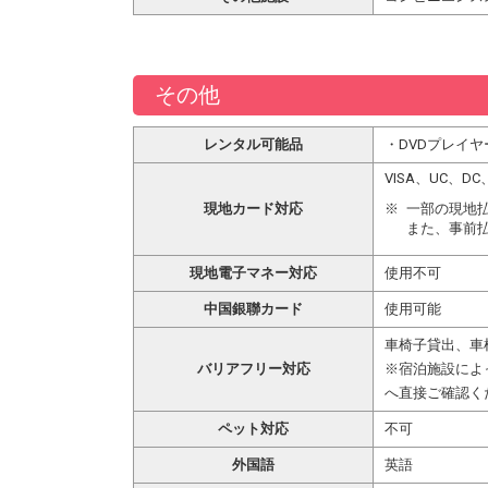
その他
レンタル可能品
・DVDプレイ
VISA、UC、
現地カード対応
一部の現地
また、事前
現地電子マネー対応
使用不可
中国銀聯カード
使用可能
車椅子貸出、車
バリアフリー対応
※宿泊施設によ
へ直接ご確認く
ペット対応
不可
外国語
英語