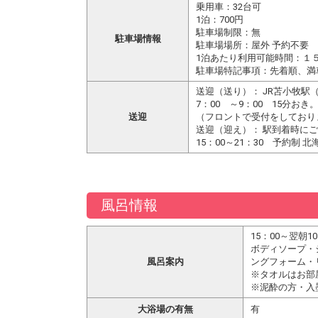
乗用車：32台可
1泊：700円
駐車場制限：無
駐車場情報
駐車場場所：屋外 予約不要
1泊あたり利用可能時間：１
駐車場特記事項：先着順、満
送迎（送り）： JR苫小牧
7：00 ～9：00 15分
送迎
（フロントで受付をしており
送迎（迎え）： 駅到着時に
15：00～21：30 予約
風呂情報
15：00～翌朝1
ボディソープ・
風呂案内
ングフォーム・
※タオルはお部
※泥酔の方・入
大浴場の有無
有