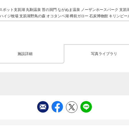
スポット支笏湖 丸駒温泉 苔の洞門 ながぬま温泉 ノーザンホースパーク 支笏
ハイジ牧場 支笏湖野鳥の森 オコタンペ湖 樽前ガロー 石炭博物館 キリンビ
施設詳細
写真ライブラリ