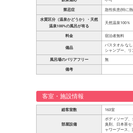
禁忌症
急性疾患(特に
水質区分（温泉かどうか）・天然
天然温泉100％
温泉100%の風呂が有る
料金
宿泊者無料
バスタオル なし
備品
シャンプー、リ
風呂場のバリアフリー
無
備考
客室・施設情報
総客室数
163室
ボディソープ、
部屋設備
臭剤、日本茶セ
ャワーブース、