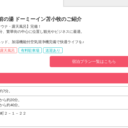
樽前の湯 ドーミーイン苫小牧のご紹介
サウナ・露天風呂】完備！
分、繁華街の中心に位置し観光やビジネスに最適。
。
ッド、加湿機能付空気清浄機完備で快適ライフを♪
露天風呂
有料駐車場
送迎あり
宿泊プラン一覧はこちら
約7分。
から約20分。
から約40分。
市錦町２－１－２２