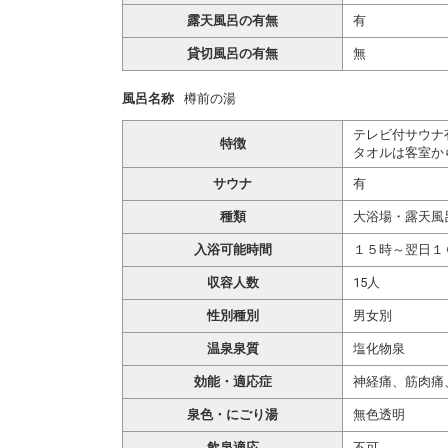
露天風呂の有無
有
貸切風呂の有無
無
風呂名称
樽前の湯
テレビ付サウナ有
特徴
タオルは客室か
サウナ
有
種類
大浴場・露天風
入浴可能時間
１５時～翌日１
収容人数
15人
性別種別
男女別
温泉泉質
塩化物泉
効能・適応症
神経痛、筋肉痛
泉色・にごり湯
無色透明
飲泉適応
不可