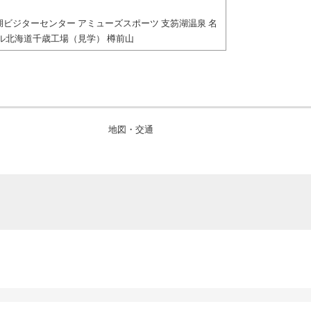
湖ビジターセンター アミューズスポーツ 支笏湖温泉 名
ール北海道千歳工場（見学） 樽前山
地図・交通