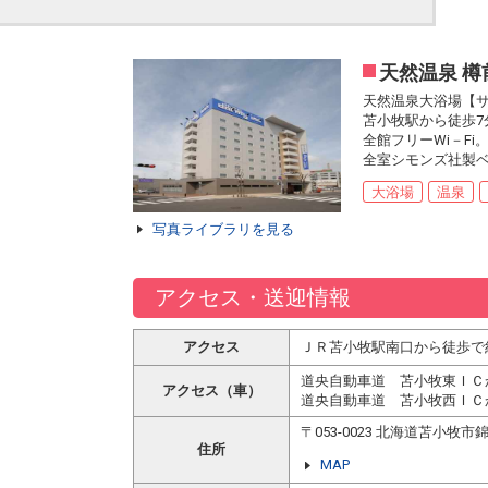
天然温泉 
天然温泉大浴場【
苫小牧駅から徒歩7
全館フリーWi－Fi
全室シモンズ社製ベ
大浴場
温泉
写真ライブラリを見る
アクセス・送迎情報
アクセス
ＪＲ苫小牧駅南口から徒歩で
道央自動車道 苫小牧東ＩＣ
アクセス（車）
道央自動車道 苫小牧西ＩＣ
〒053-0023 北海道苫小牧
住所
MAP