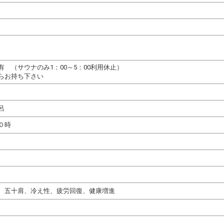
 （サウナのみ1：00～5：00利用休止）
らお持ち下さい
呂
０時
、五十肩、冷え性、疲労回復、健康増進