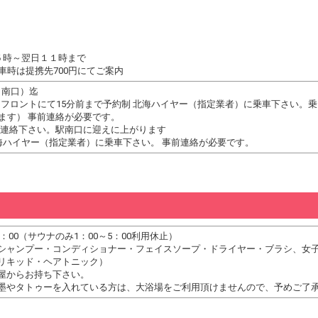
５時～翌日１１時まで
車時は提携先700円にてご案内
駅（南口）迄
おき。フロントにて15分前まで予約制 北海ハイヤー（指定業者）に乗車下さい。
ます） 事前連絡が必要です。
ご連絡下さい。駅南口に迎えに上がります
制 北海ハイヤー（指定業者）に乗車下さい。 事前連絡が必要です。
0：00（サウナのみ1：00～5：00利用休止）
シャンプー・コンディショナー・フェイスソープ・ドライヤー・ブラシ、女
リキッド・ヘアトニック）
屋からお持ち下さい。
墨やタトゥーを入れている方は、大浴場をご利用頂けませんので、予めご了