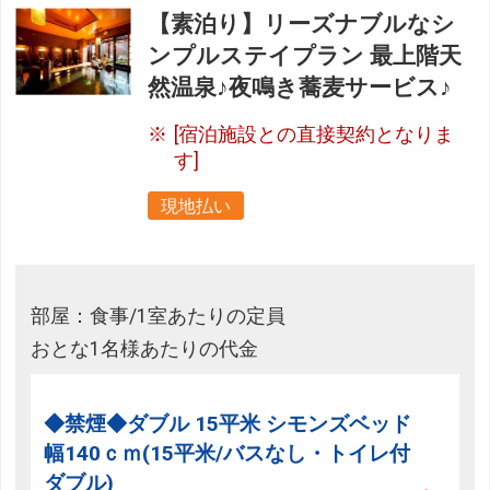
【素泊り】リーズナブルなシ
ンプルステイプラン 最上階天
然温泉♪夜鳴き蕎麦サービス♪
[宿泊施設との直接契約となりま
す]
現地払い
部屋：食事/1室あたりの定員
おとな1名様あたりの代金
◆禁煙◆ダブル 15平米 シモンズベッド
幅140ｃｍ(15平米/バスなし・トイレ付
ダブル)