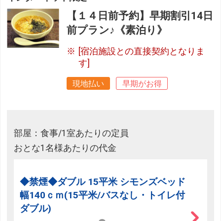
【１４日前予約】早期割引14日
前プラン♪《素泊り》
[宿泊施設との直接契約となりま
す]
現地払い
早期がお得
部屋：食事/1室あたりの定員
おとな1名様あたりの代金
◆禁煙◆ダブル 15平米 シモンズベッド
幅140ｃｍ(15平米/バスなし・トイレ付
ダブル)