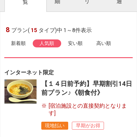
細
リ
通
覧
8
プラン(
15
タイプ)中 1～8件表示
新着順
人気順
安い順
高い順
インターネット限定
【１４日前予約】早期割引14日
前プラン♪《朝食付》
[宿泊施設との直接契約となりま
す]
現地払い
早期がお得