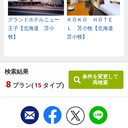
札
グランドホテルニュー
ＫＯＫＯ ＨＯＴＥ
周
王子【北海道 苫小
Ｌ 苫小牧【北海道
牧】
苫小牧】
検索結果
条件を変更して
8
再検索
プラン(
15
タイプ)