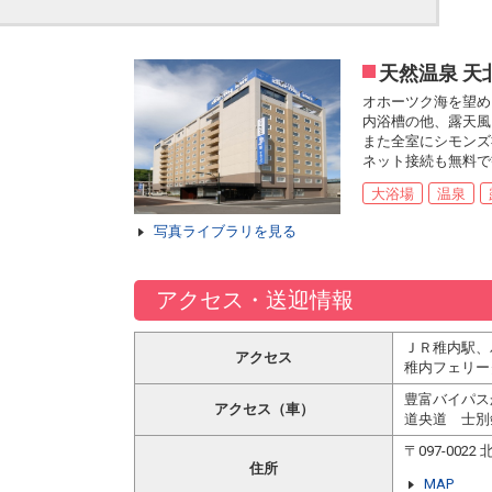
天然温泉 天
オホーツク海を望め
内浴槽の他、露天風
また全室にシモンズ
ネット接続も無料で
大浴場
温泉
写真ライブラリを見る
アクセス・送迎情報
ＪＲ稚内駅、
アクセス
稚内フェリー
豊富バイパス
アクセス（車）
道央道 士別
〒097-00
住所
MAP