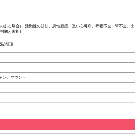
熱のある場合)、活動性の結核、悪性腫瘍、重い心臓病、呼吸不全、腎不全、
初期と末期)
温)循環
ャン、マウント