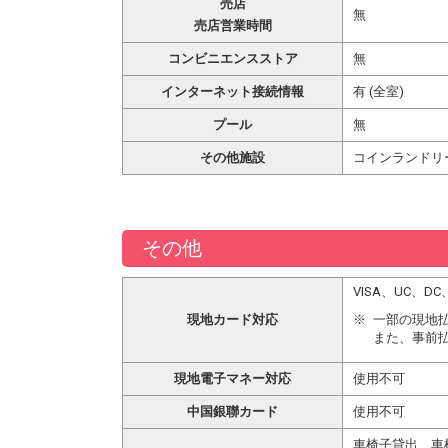
売店
無
売店営業時間
コンビニエンスストア
無
インターネット接続情報
有 (全室)
プール
無
その他施設
コインランドリ
その他
VISA、UC、
現地カード対応
一部の現地
また、事前
現地電子マネー対応
使用不可
中国銀聯カード
使用不可
車椅子貸出、車