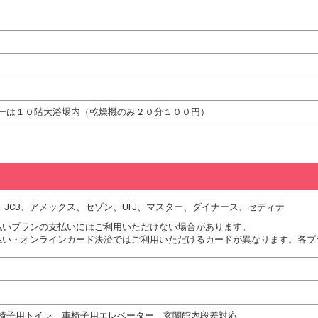
ーは１０階大浴場内（乾燥機のみ２０分１００円）
DC、JCB、アメックス、セゾン、UFJ、マスター、ダイナース、セディナ
払いプランの支払いにはご利用いただけない場合があります。
払い・オンラインカード決済ではご利用いただけるカードが異なります。各プ
椅子用トイレ、車椅子用エレベーター、玄関館内段差対応