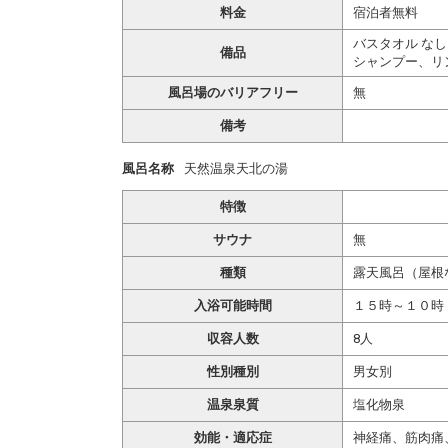
料金
宿泊者無料
バスタオル なし
備品
シャンプー、リ
風呂場のバリアフリー
無
備考
風呂名称
天然温泉天北の湯
特徴
サウナ
無
種類
露天風呂（屋根
入浴可能時間
１５時～１０
収容人数
8人
性別種別
男女別
温泉泉質
塩化物泉
効能・適応症
神経痛、筋肉痛