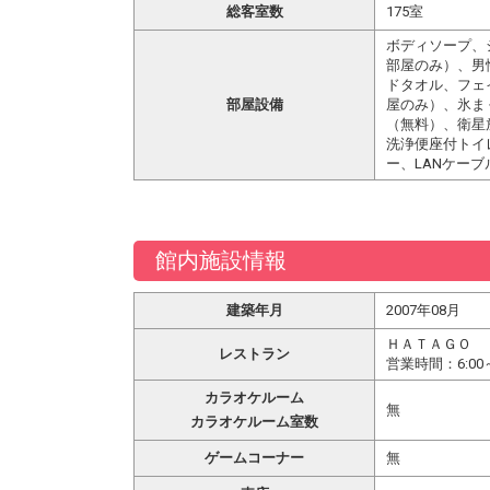
総客室数
175室
ボディソープ、
部屋のみ）、男
ドタオル、フェ
部屋設備
屋のみ）、氷ま
（無料）、衛星
洗浄便座付トイ
ー、LANケー
館内施設情報
建築年月
2007年08月
ＨＡＴＡＧＯ
レストラン
営業時間：6:0
カラオケルーム
無
カラオケルーム室数
ゲームコーナー
無