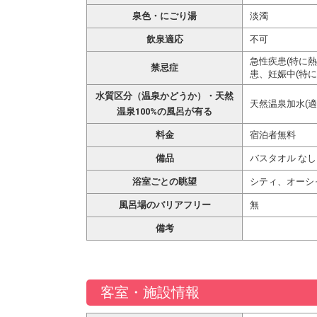
泉色・にごり湯
淡濁
飲泉適応
不可
急性疾患(特に
禁忌症
患、妊娠中(特に
水質区分（温泉かどうか）・天然
天然温泉加水(適
温泉100%の風呂が有る
料金
宿泊者無料
備品
バスタオル なし
浴室ごとの眺望
シティ、オーシ
風呂場のバリアフリー
無
備考
客室・施設情報