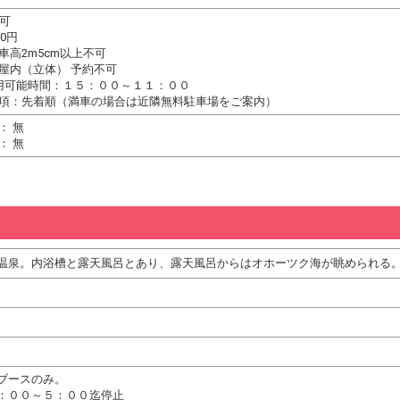
台可
0円
車高2m5cm以上不可
屋内（立体） 予約不可
用可能時間：１５：００～１１：００
項：先着順（満車の場合は近隣無料駐車場をご案内）
： 無
： 無
温泉。内浴槽と露天風呂とあり、露天風呂からはオホーツク海が眺められる
ブースのみ。
：００～５：００迄停止