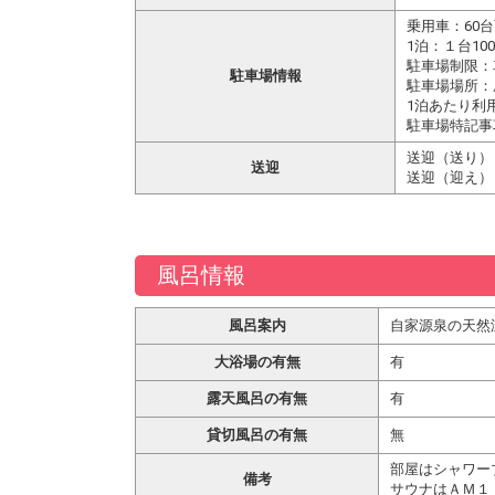
乗用車：60
1泊：１台100
駐車場制限：
駐車場情報
駐車場場所：
1泊あたり利
駐車場特記事
送迎（送り）
送迎
送迎（迎え）
風呂情報
風呂案内
自家源泉の天然
大浴場の有無
有
露天風呂の有無
有
貸切風呂の有無
無
部屋はシャワー
備考
サウナはＡＭ１