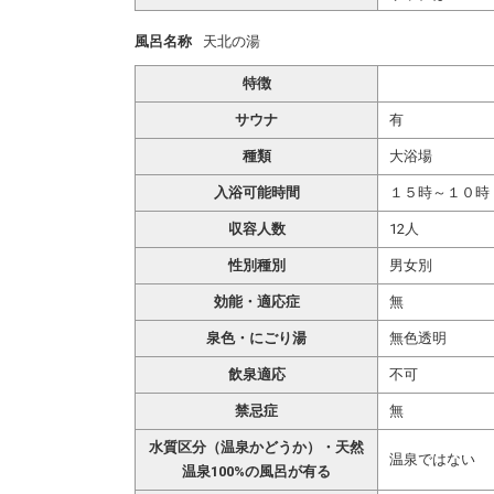
風呂名称
天北の湯
特徴
サウナ
有
種類
大浴場
入浴可能時間
１５時～１０
収容人数
12人
性別種別
男女別
効能・適応症
無
泉色・にごり湯
無色透明
飲泉適応
不可
禁忌症
無
水質区分（温泉かどうか）・天然
温泉ではない
温泉100%の風呂が有る