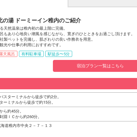
北の湯 ドーミーイン稚内のご紹介
る天然温泉は稚内初の最上階に完備。
呂もあり心地良い潮風を感じながら、寛ぎのひとときをお過ごし頂けます。
社製ベットを完備し、肌ざわりの良い作務衣を用意。
観光や仕事の利用におすすめです。
露天風呂
有料駐車場
駅徒歩〜5分
宿泊プラン一覧はこちら
バスターミナルから徒歩で約2分。
ターミナルから徒歩で約15分。
から約45分。
剣淵ＩＣから約260分。
22 北海道稚内市中央２－７－１３