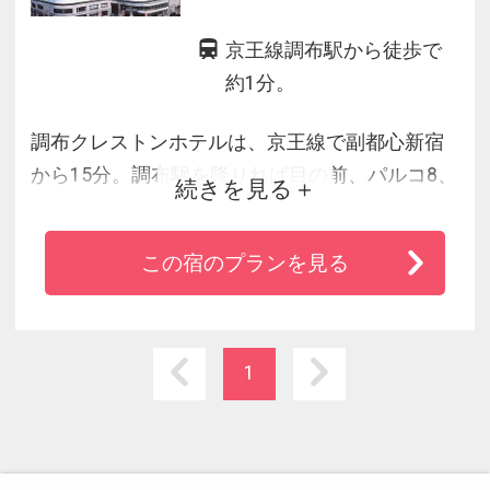
京王線調布駅から徒歩で
約1分。
調布クレストンホテルは、京王線で副都心新宿
から15分。調布駅を降りれば目の前、パルコ8、
続きを見る
9、10階にあり、パルコ館内でショッピングやお
食事を楽しむことも出来ます。皆様に快適にご
この宿のプランを見る
利用頂けるよう、全室に無料Ｗｉ－Ｆｉ・加湿
機能付空気清浄器・リセッシュをご用意してお
ります。
1