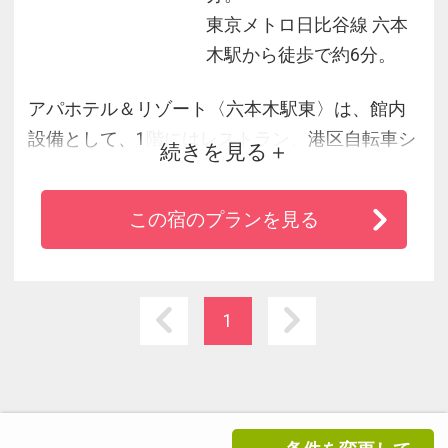
東京メトロ日比谷線 六本
木駅から徒歩で約6分。
アパホテル＆リゾート〈六本木駅東〉は、館内
設備として、1階にはレストラン、港区自転車シ
続きを見る
ェアリングのサイクルポート、最上階には大浴
場・展望プール（ラウンジ併設）を付設してお
この宿のプランを見る
り、都心一等地において滞在そのものを楽しめ
る「アーバンリゾート」となっています。※プ
ールの遊泳は夏季のみの期間限定で有料となり
ます。詳細はホテルまで直接お問い合わせくだ
1
さいませ。