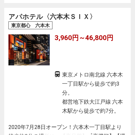
ります。館内には、宿泊者専用のフィットネス
ジム、最上階にレストラン、バーを併設、快適
アパホテル〈六本木ＳＩＸ〉
で上質な空間とサービスを提供いたします。
東京都心 六本木
3,960円～46,800円
東京メトロ南北線 六本木
一丁目駅から徒歩で約3
分。
都営地下鉄大江戸線 六本
木駅から徒歩で約7分。
2020年7月28日オープン！六本木一丁目駅より