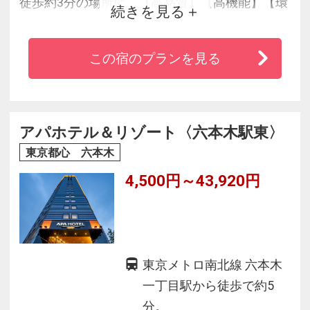
徒歩約3分の場所に、【高品質】【高機能】【環
続きを見る
境対応型】の新都市型ホテルが誕生しました！
50型以上大型液晶テレビ完備、快眠を追求した
この宿のプランを見る
オリジナルベッド「Cloud Fit Grand（クラウドフ
ィット グラン）」、エクスプレスチェックアウ
トポストを導入。APAパーソナルWi-Fi接続が無
料です。
アパホテル＆リゾート〈六本木駅東〉
東京都心 六本木
4,500円～43,920円
東京メトロ南北線 六本木
一丁目駅から徒歩で約5
分。