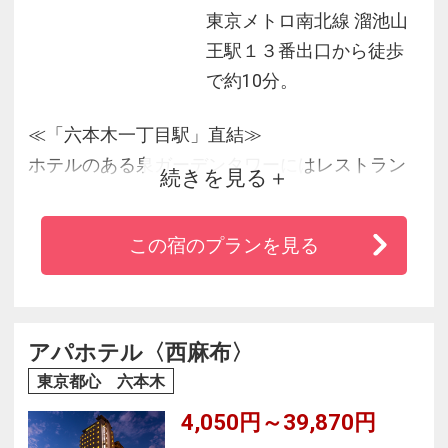
東京メトロ南北線 溜池山
王駅１３番出口から徒歩
で約10分。
≪「六本木一丁目駅」直結≫
ホテルのある泉ガーデンタワーにはレストラン
続きを見る
やコンビニエンスストア・フィットネスジムが
あり、長期滞在にも便利です。
この宿のプランを見る
「六本木駅」も徒歩圏内で、六本木ヒルズやミ
ッドタウンにも近く、観光の拠点としてもおす
すめです。
アパホテル〈西麻布〉
東京都心 六本木
4,050円～39,870円