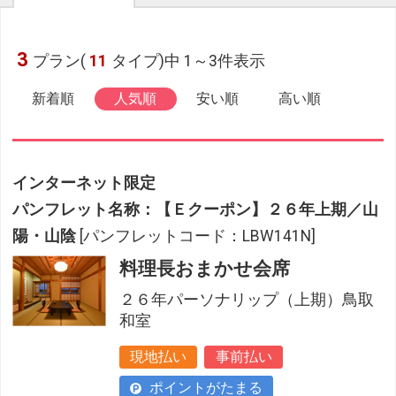
3
プラン(
11
タイプ)中 1～3件表示
新着順
人気順
安い順
高い順
インターネット限定
パンフレット名称：【Ｅクーポン】２６年上期／山
陽・山陰
[パンフレットコード：LBW141N]
料理長おまかせ会席
２６年パーソナリップ（上期）鳥取
和室
現地払い
事前払い
ポイントがたまる