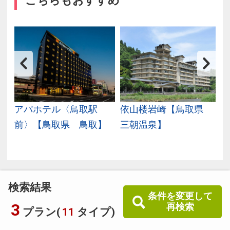
こちらもおすすめ
倉
アパホテル〈鳥取駅
依山楼岩崎【鳥取県
前〉【鳥取県 鳥取】
三朝温泉】
検索結果
条件を変更して
3
再検索
プラン(
11
タイプ)