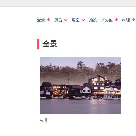
全景
風呂
客室
施設・その他
料理
全景
夜景