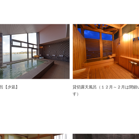
呂【夕凪】
貸切露天風呂（１２月～２月は閉鎖
す）