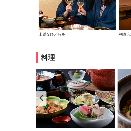
上質なひと時を
朝食会
料理