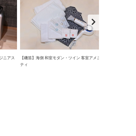
ジニアス
【磯笛】海側 和室モダン・ツイン 客室アメニ
2023年2月リニ
ティ
ダン・ツイン