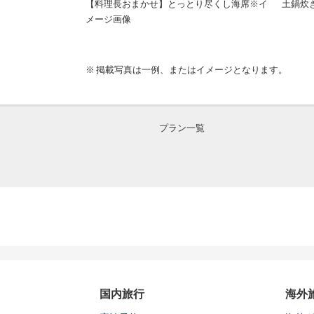
牛・とっトン（鳥
【料理長おまかせ】とっとり尽くし海席※イ
土鍋炊
メージ画像
掲載写真は一例、またはイメージとなります。
プラン一覧
国内旅行
海外