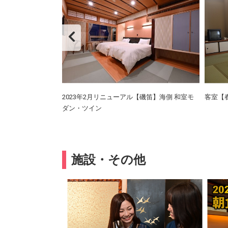
磯笛】海側 和室モ
2023年2月リニューアル【磯笛】海側 和室モ
客室【
ダン・ツイン
施設・その他