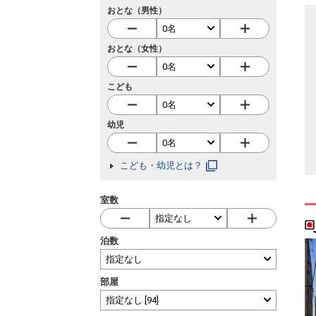
おとな（男性）
おとな（女性）
こども
幼児
こども・幼児とは？
室数
泊数
部屋