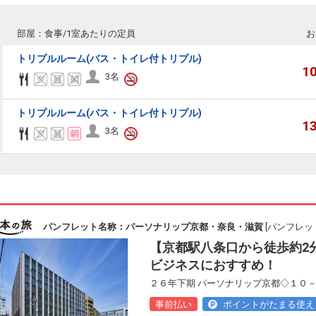
部屋：食事/1室あたりの定員
お
トリプルルーム(バス・トイレ付トリプル)
1
3名
トリプルルーム(バス・トイレ付トリプル)
1
3名
パンフレット名称：パーソナリップ京都・奈良・滋賀
[パンフレット
【京都駅八条口から徒歩約2
ビジネスにおすすめ！
２６年下期 パーソナリップ京都◇１０－
事前払い
ポイントがたまる使え