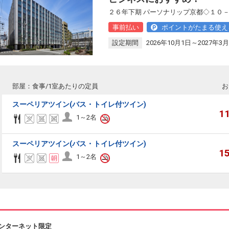
２６年下期 パーソナリップ京都◇１０－
事前払い
ポイントがたまる使え
設定期間
2026年10月1日～2027年3月
部屋：食事/1室あたりの定員
お
スーペリアツイン(バス・トイレ付ツイン)
1
1～2名
スーペリアツイン(バス・トイレ付ツイン)
1
1～2名
ンターネット限定