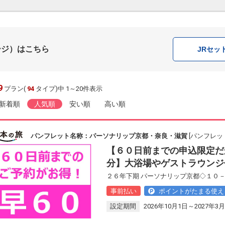
ージ）はこちら
JR
セッ
9
プラン(
94
タイプ)中 1～20件表示
新着順
人気順
安い順
高い順
パンフレット名称：パーソナリップ京都・奈良・滋賀
[パンフレット
【６０日前までの申込限定だ
分】大浴場やゲストラウンジ
２６年下期 パーソナリップ京都◇１０－
事前払い
ポイントがたまる使え
設定期間
2026年10月1日～2027年3月