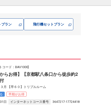
トプラン
飛行機
セットプラン
コード：BAV1000]
からお得】【京都駅八条口から徒歩約2
付
３月 【早６０】トリプルルーム
る
早期がお得
31日
インターネットコース番号
3647217-17724418